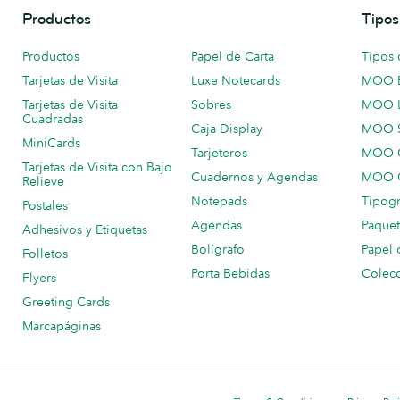
Productos
Tipos
Productos
Papel de Carta
Tipos 
Tarjetas de Visita
Luxe Notecards
MOO 
Tarjetas de Visita
Sobres
MOO 
Cuadradas
Caja Display
MOO 
MiniCards
Tarjeteros
MOO C
Tarjetas de Visita con Bajo
Cuadernos y Agendas
MOO C
Relieve
Notepads
Tipogr
Postales
Agendas
Paquet
Adhesivos y Etiquetas
Bolígrafo
Papel 
Folletos
Porta Bebidas
Colecc
Flyers
Greeting Cards
Marcapáginas