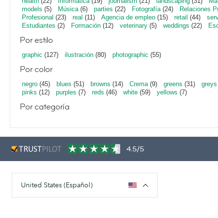
health
(22)
Informática
(19)
journalism
(21)
landscaping
(31)
Mar
models
(5)
Música
(6)
parties
(22)
Fotografía
(24)
Relaciones P
Profesional
(23)
real
(11)
Agencia de empleo
(15)
retail
(44)
ser
Estudiantes
(2)
Formación
(12)
veterinary
(5)
weddings
(22)
Esc
Por estilo
graphic
(127)
ilustración
(80)
photographic
(55)
Por color
negro
(45)
blues
(51)
browns
(14)
Crema
(9)
greens
(31)
greys
pinks
(12)
purples
(7)
reds
(46)
white
(59)
yellows
(7)
Por categoría
4.5/5
United States (Español)