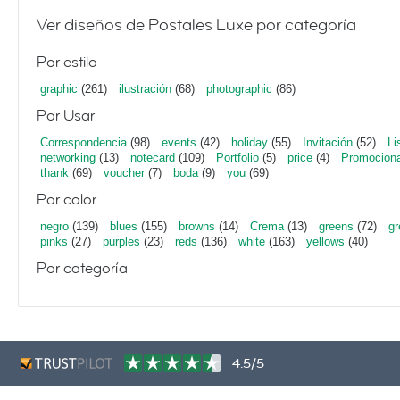
Ver diseños de Postales Luxe por categoría
Por estilo
graphic
(261)
ilustración
(68)
photographic
(86)
Por Usar
Correspondencia
(98)
events
(42)
holiday
(55)
Invitación
(52)
Li
networking
(13)
notecard
(109)
Portfolio
(5)
price
(4)
Promociona
thank
(69)
voucher
(7)
boda
(9)
you
(69)
Por color
negro
(139)
blues
(155)
browns
(14)
Crema
(13)
greens
(72)
gr
pinks
(27)
purples
(23)
reds
(136)
white
(163)
yellows
(40)
Por categoría
4.5/5