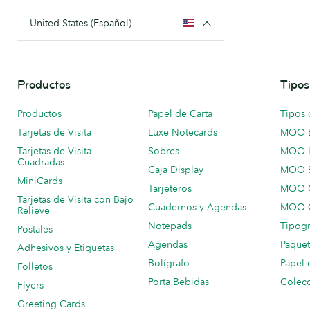
United States (Español)
Productos
Tipos
Productos
Papel de Carta
Tipos 
Tarjetas de Visita
Luxe Notecards
MOO 
Tarjetas de Visita
Sobres
MOO 
Cuadradas
Caja Display
MOO 
MiniCards
Tarjeteros
MOO C
Tarjetas de Visita con Bajo
Cuadernos y Agendas
MOO C
Relieve
Notepads
Tipogr
Postales
Agendas
Paquet
Adhesivos y Etiquetas
Bolígrafo
Papel 
Folletos
Porta Bebidas
Colecc
Flyers
Greeting Cards