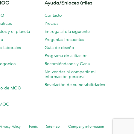
 MOO
Ayuda/Enlaces útiles
OO
Contacto
áticos
Precios
tos y el planeta
Entrega al día siguiente
po
Preguntas frecuentes
s laborales
Guía de diseño
Programa de afiliación
negocios
Recomiéndanos y Gana
No vender ni compartir mi
información personal
Revelación de vulnerabilidades
so de MOO
n MOO
Privacy Policy
Fonts
Sitemap
Company information