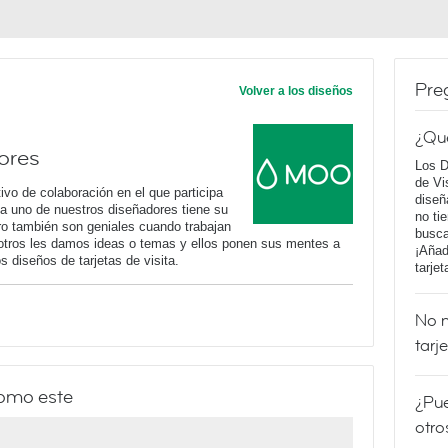
Pre
Volver a los diseños
¿Qu
ores
Los D
de Vi
vo de colaboración en el que participa
diseñ
a uno de nuestros diseñadores tiene su
no ti
ero también son geniales cuando trabajan
busca
otros les damos ideas o temas y ellos ponen sus mentes a
¡Añad
s diseños de tarjetas de visita.
tarje
No m
tarj
como este
¿Pue
otro