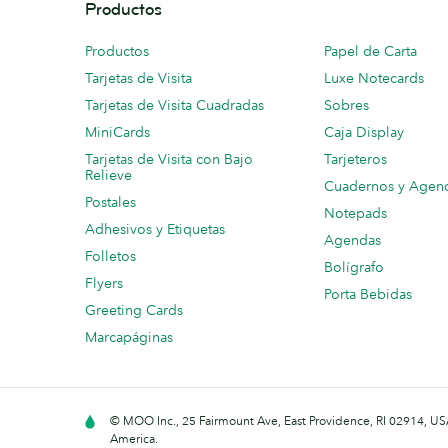
Productos
Productos
Papel de Carta
Tarjetas de Visita
Luxe Notecards
Tarjetas de Visita Cuadradas
Sobres
MiniCards
Caja Display
Tarjetas de Visita con Bajo
Tarjeteros
Relieve
Cuadernos y Agen
Postales
Notepads
Adhesivos y Etiquetas
Agendas
Folletos
Bolígrafo
Flyers
Porta Bebidas
Greeting Cards
Marcapáginas
© MOO Inc., 25 Fairmount Ave, East Providence, RI 02914, USA
America.