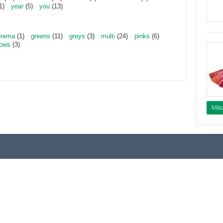
1)
year
(5)
you
(13)
rema
(1)
greens
(11)
greys
(3)
multi
(24)
pinks
(6)
lows
(3)
Más