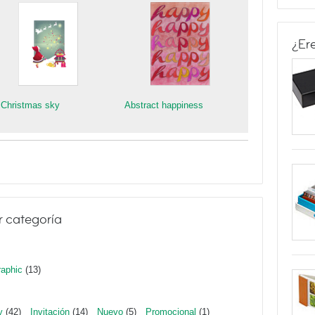
¿Er
 Christmas sky
Abstract happiness
r categoría
raphic
(13)
y
(42)
Invitación
(14)
Nuevo
(5)
Promocional
(1)