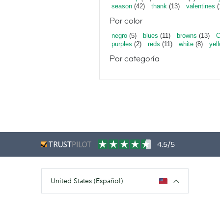
season
(42)
thank
(13)
valentines
(
Por color
negro
(5)
blues
(11)
browns
(13)
C
purples
(2)
reds
(11)
white
(8)
yel
Por categoría
4.5/5
United States (Español)