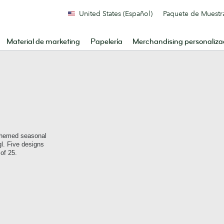
United States (Español)
Paquete de Muestr
Material de marketing
Papelería
Merchandising personaliz
y-themed seasonal
l. Five designs
 of 25.