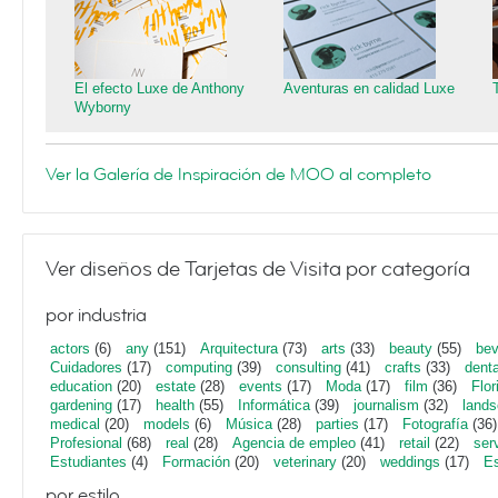
El efecto Luxe de Anthony
Aventuras en calidad Luxe
Wyborny
Ver la Galería de Inspiración de MOO al completo
Ver diseños de Tarjetas de Visita por categoría
por industria
actors
(6)
any
(151)
Arquitectura
(73)
arts
(33)
beauty
(55)
bev
Cuidadores
(17)
computing
(39)
consulting
(41)
crafts
(33)
denta
education
(20)
estate
(28)
events
(17)
Moda
(17)
film
(36)
Flor
gardening
(17)
health
(55)
Informática
(39)
journalism
(32)
lands
medical
(20)
models
(6)
Música
(28)
parties
(17)
Fotografía
(36)
Profesional
(68)
real
(28)
Agencia de empleo
(41)
retail
(22)
ser
Estudiantes
(4)
Formación
(20)
veterinary
(20)
weddings
(17)
Es
por estilo