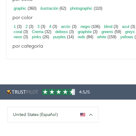
graphic
(360)
ilustración
(62)
photographic
(110)
por color
1
(3)
2
(3)
3
(3)
4
(3)
arctic
(3)
negro
(106)
blind
(3)
azul
(3)
coral
(3)
Crema
(32)
deboss
(3)
graphite
(3)
greens
(59)
greys
neon
(3)
pinks
(26)
purples
(14)
reds
(84)
white
(159)
yellows
(
por categoría
4.5/5
United States (Español)