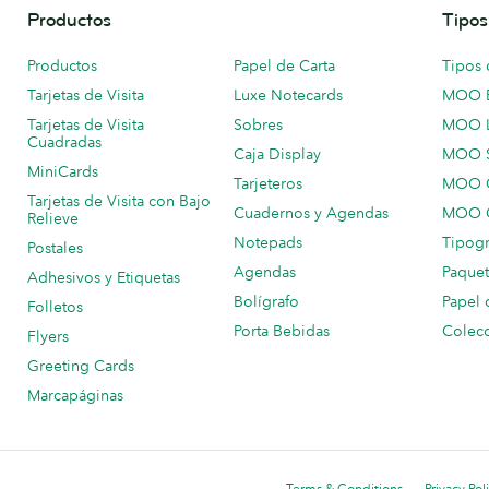
Productos
Tipos
Productos
Papel de Carta
Tipos 
Tarjetas de Visita
Luxe Notecards
MOO 
Tarjetas de Visita
Sobres
MOO 
Cuadradas
Caja Display
MOO 
MiniCards
Tarjeteros
MOO C
Tarjetas de Visita con Bajo
Cuadernos y Agendas
MOO C
Relieve
Notepads
Tipogr
Postales
Agendas
Paquet
Adhesivos y Etiquetas
Bolígrafo
Papel 
Folletos
Porta Bebidas
Colecc
Flyers
Greeting Cards
Marcapáginas
Terms & Conditions
Privacy Pol