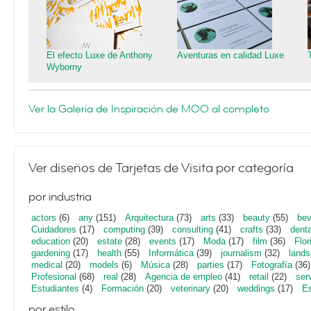
El efecto Luxe de Anthony
Aventuras en calidad Luxe
Wyborny
Ver la Galería de Inspiración de MOO al completo
Ver diseños de Tarjetas de Visita por categoría
por industria
actors
(6)
any
(151)
Arquitectura
(73)
arts
(33)
beauty
(55)
bev
Cuidadores
(17)
computing
(39)
consulting
(41)
crafts
(33)
denta
education
(20)
estate
(28)
events
(17)
Moda
(17)
film
(36)
Flor
gardening
(17)
health
(55)
Informática
(39)
journalism
(32)
lands
medical
(20)
models
(6)
Música
(28)
parties
(17)
Fotografía
(36)
Profesional
(68)
real
(28)
Agencia de empleo
(41)
retail
(22)
ser
Estudiantes
(4)
Formación
(20)
veterinary
(20)
weddings
(17)
Es
por estilo