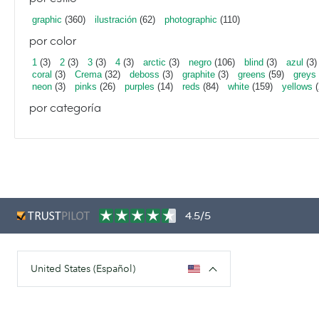
graphic
(360)
ilustración
(62)
photographic
(110)
por color
1
(3)
2
(3)
3
(3)
4
(3)
arctic
(3)
negro
(106)
blind
(3)
azul
(3)
coral
(3)
Crema
(32)
deboss
(3)
graphite
(3)
greens
(59)
greys
neon
(3)
pinks
(26)
purples
(14)
reds
(84)
white
(159)
yellows
(
por categoría
4.5/5
United States (Español)