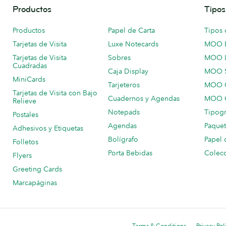
Productos
Tipos
Productos
Papel de Carta
Tipos 
Tarjetas de Visita
Luxe Notecards
MOO 
Tarjetas de Visita
Sobres
MOO 
Cuadradas
Caja Display
MOO 
MiniCards
Tarjeteros
MOO C
Tarjetas de Visita con Bajo
Cuadernos y Agendas
MOO C
Relieve
Notepads
Tipogr
Postales
Agendas
Paquet
Adhesivos y Etiquetas
Bolígrafo
Papel 
Folletos
Porta Bebidas
Colecc
Flyers
Greeting Cards
Marcapáginas
Terms & Conditions
Privacy Pol