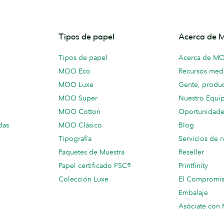
Tipos de papel
Acerca de
Tipos de papel
Acerca de M
MOO Eco
Recursos medi
MOO Luxe
Gente, produc
MOO Super
Nuestro Equi
MOO Cotton
Oportunidade
das
MOO Clásico
Blog
Tipografía
Servicios de 
Paquetes de Muestra
Reseller
Papel certificado FSC®
Printfinity
Colección Luxe
El Compromi
Embalaje
Asóciate co