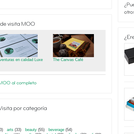
¿Pue
otro
 de visita MOO
¿Er
venturas en calidad Luxe
The Canvas Café
e MOO al completo
Visita por categoría
3)
arts
(33)
beauty
(55)
beverage
(54)