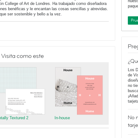
nuest
tin College of Art de Londres. Ha trabajado como diseñadora
paqu
ones benéficas y le encantan las cosas sencillas y atrevidas.
ue ser sostenible y bello a la vez.
Pru
Pre
 Visita como este
¿Qu
Los D
de Vi
diseñ
no ti
busca
¡Añad
tarje
No m
otally Textured 2
In-house
tarj