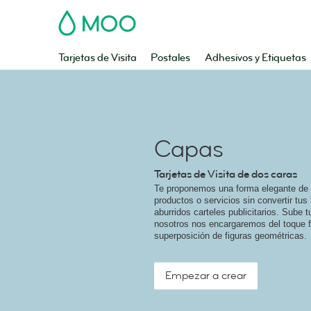
MOO
Tarjetas de Visita
Postales
Adhesivos y Etiquetas
Capas
Tarjetas de Visita de dos caras
Te proponemos una forma elegante de 
productos o servicios sin convertir tus 
aburridos carteles publicitarios. Sube 
nosotros nos encargaremos del toque f
superposición de figuras geométricas.
Empezar a crear