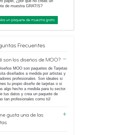
ro papel, ¿por qué no creas un
ete de muestra GRATIS?
eba un paquete de muestra gratis
guntas Frecuentes
é son los diseños de MOO?
iseños MOO son paquetes de Tarjetas
sita diseñados a medida por artistas y
adores profesionales. Son ideales si
enes tu propio diseño de tarjetas o si
s algo hecho a medida para tu sector.
e tus datos y crea un paquete de
tas tan profesionales como tú!
e gusta una de las
etas