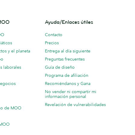
 MOO
Ayuda/Enlaces útiles
OO
Contacto
áticos
Precios
tos y el planeta
Entrega al día siguiente
po
Preguntas frecuentes
s laborales
Guía de diseño
Programa de afiliación
negocios
Recomiéndanos y Gana
No vender ni compartir mi
información personal
Revelación de vulnerabilidades
so de MOO
n MOO