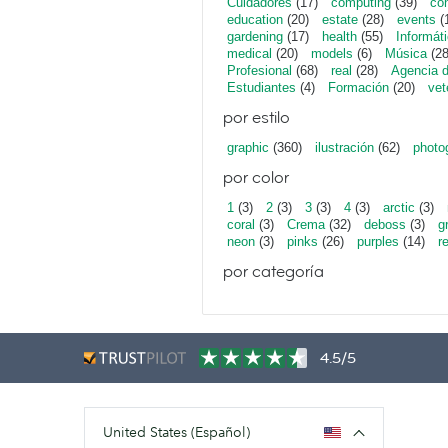
Cuidadores
(17)
computing
(39)
con
education
(20)
estate
(28)
events
(
gardening
(17)
health
(55)
Informát
medical
(20)
models
(6)
Música
(28
Profesional
(68)
real
(28)
Agencia 
Estudiantes
(4)
Formación
(20)
vet
por estilo
graphic
(360)
ilustración
(62)
photo
por color
1
(3)
2
(3)
3
(3)
4
(3)
arctic
(3)
coral
(3)
Crema
(32)
deboss
(3)
g
neon
(3)
pinks
(26)
purples
(14)
r
por categoría
4.5/5
United States (Español)