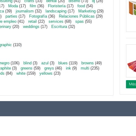
sulting
(41)
crafts
(33)
dental
(20)
diseño
(73)
dj
(28)
17)
Moda
(17)
film
(36)
Floristería
(17)
food
(54)
ica
(39)
journalism
(32)
landscaping
(17)
Marketing
(29)
)
parties
(17)
Fotografía
(36)
Relaciones Públicas
(29)
de empleo
(41)
retail
(22)
services
(68)
spas
(55)
erinary
(20)
weddings
(17)
Escritura
(32)
graphic
(110)
negro
(106)
blind
(3)
azul
(3)
blues
(119)
browns
(49)
raphite
(3)
greens
(59)
greys
(46)
ink
(9)
multi
(235)
eds
(84)
white
(159)
yellows
(23)
Más