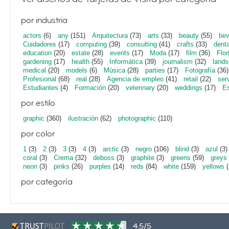
por industria
actors
(6)
any
(151)
Arquitectura
(73)
arts
(33)
beauty
(55)
bev
Cuidadores
(17)
computing
(39)
consulting
(41)
crafts
(33)
denta
education
(20)
estate
(28)
events
(17)
Moda
(17)
film
(36)
Flor
gardening
(17)
health
(55)
Informática
(39)
journalism
(32)
lands
medical
(20)
models
(6)
Música
(28)
parties
(17)
Fotografía
(36)
Profesional
(68)
real
(28)
Agencia de empleo
(41)
retail
(22)
ser
Estudiantes
(4)
Formación
(20)
veterinary
(20)
weddings
(17)
Es
por estilo
graphic
(360)
ilustración
(62)
photographic
(110)
por color
1
(3)
2
(3)
3
(3)
4
(3)
arctic
(3)
negro
(106)
blind
(3)
azul
(3)
coral
(3)
Crema
(32)
deboss
(3)
graphite
(3)
greens
(59)
greys
neon
(3)
pinks
(26)
purples
(14)
reds
(84)
white
(159)
yellows
(
por categoría
4.5/5