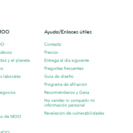
 MOO
Ayuda/Enlaces útiles
OO
Contacto
áticos
Precios
tos y el planeta
Entrega al día siguiente
po
Preguntas frecuentes
s laborales
Guía de diseño
Programa de afiliación
negocios
Recomiéndanos y Gana
No vender ni compartir mi
información personal
Revelación de vulnerabilidades
so de MOO
n MOO