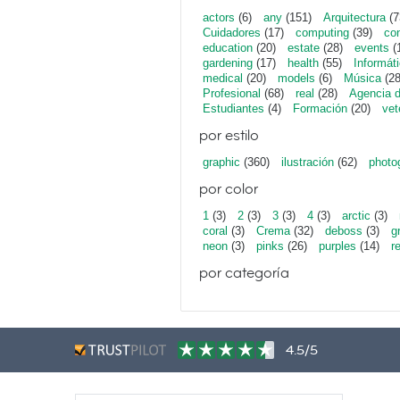
actors
(6)
any
(151)
Arquitectura
(7
Cuidadores
(17)
computing
(39)
con
education
(20)
estate
(28)
events
(
gardening
(17)
health
(55)
Informát
medical
(20)
models
(6)
Música
(28
Profesional
(68)
real
(28)
Agencia 
Estudiantes
(4)
Formación
(20)
vet
por estilo
graphic
(360)
ilustración
(62)
photo
por color
1
(3)
2
(3)
3
(3)
4
(3)
arctic
(3)
coral
(3)
Crema
(32)
deboss
(3)
g
neon
(3)
pinks
(26)
purples
(14)
r
por categoría
4.5/5