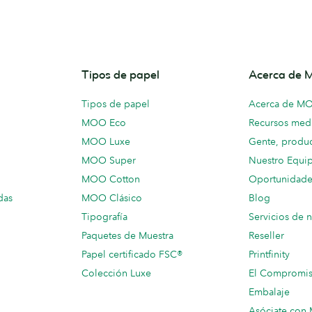
Tipos de papel
Acerca de
Tipos de papel
Acerca de M
MOO Eco
Recursos medi
MOO Luxe
Gente, produc
MOO Super
Nuestro Equi
MOO Cotton
Oportunidade
das
MOO Clásico
Blog
Tipografía
Servicios de 
Paquetes de Muestra
Reseller
Papel certificado FSC®
Printfinity
Colección Luxe
El Compromi
Embalaje
Asóciate co