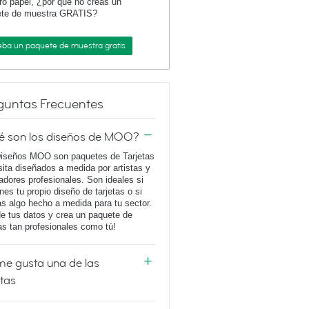
ro papel, ¿por qué no creas un
ete de muestra GRATIS?
eba un paquete de muestra gratis
guntas Frecuentes
é son los diseños de MOO?
iseños MOO son paquetes de Tarjetas
sita diseñados a medida por artistas y
adores profesionales. Son ideales si
enes tu propio diseño de tarjetas o si
s algo hecho a medida para tu sector.
e tus datos y crea un paquete de
tas tan profesionales como tú!
e gusta una de las
etas