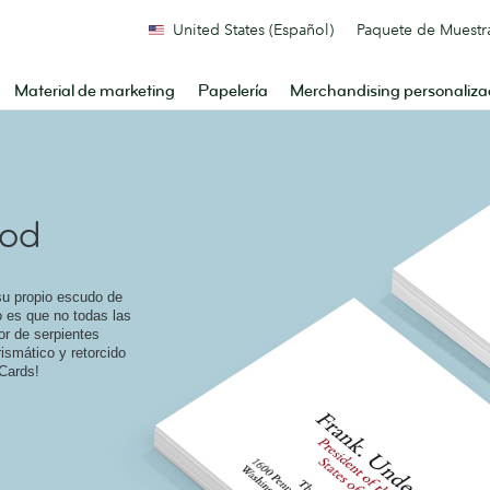
United States (Español)
Paquete de Muestr
Material de marketing
Papelería
Merchandising personaliz
ood
 su propio escudo de
o es que no todas las
or de serpientes
ismático y retorcido
 Cards!