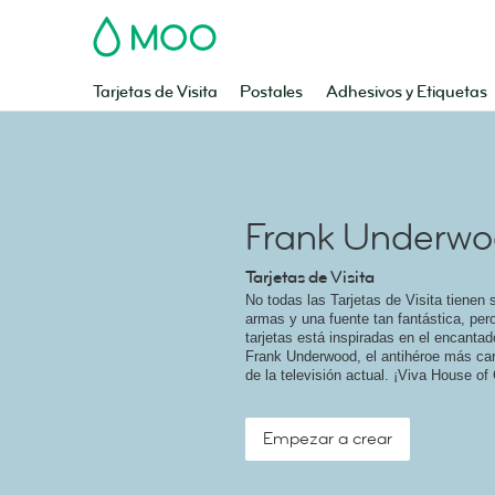
MOO
Tarjetas de Visita
Postales
Adhesivos y Etiquetas
Frank Underw
Tarjetas de Visita
No todas las Tarjetas de Visita tienen
armas y una fuente tan fantástica, per
tarjetas está inspiradas en el encantad
Frank Underwood, el antihéroe más car
de la televisión actual. ¡Viva House of
Empezar a crear