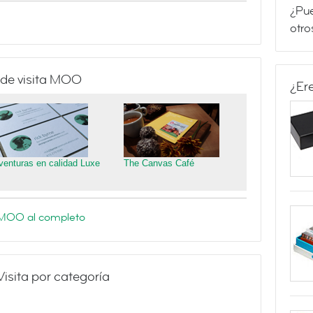
¿Pue
otro
 de visita MOO
¿Er
venturas en calidad Luxe
The Canvas Café
e MOO al completo
Visita por categoría