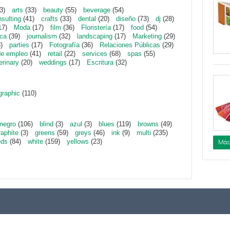
3)
arts
(33)
beauty
(55)
beverage
(54)
sulting
(41)
crafts
(33)
dental
(20)
diseño
(73)
dj
(28)
17)
Moda
(17)
film
(36)
Floristería
(17)
food
(54)
ica
(39)
journalism
(32)
landscaping
(17)
Marketing
(29)
)
parties
(17)
Fotografía
(36)
Relaciones Públicas
(29)
de empleo
(41)
retail
(22)
services
(68)
spas
(55)
erinary
(20)
weddings
(17)
Escritura
(32)
graphic
(110)
negro
(106)
blind
(3)
azul
(3)
blues
(119)
browns
(49)
raphite
(3)
greens
(59)
greys
(46)
ink
(9)
multi
(235)
eds
(84)
white
(159)
yellows
(23)
Más