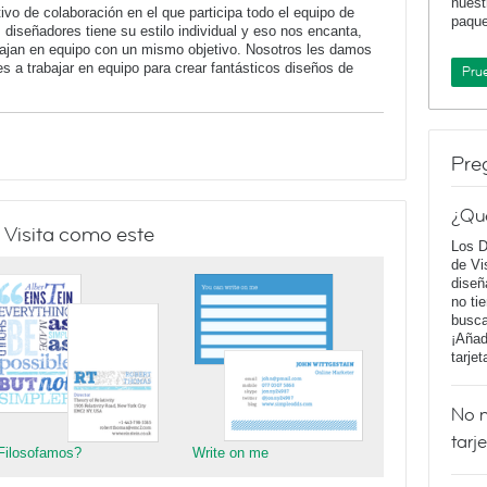
nuest
vo de colaboración en el que participa todo el equipo de
paqu
iseñadores tiene su estilo individual y eso nos encanta,
bajan en equipo con un mismo objetivo. Nosotros les damos
 a trabajar en equipo para crear fantásticos diseños de
Pru
Pre
¿Qu
 Visita como este
Los D
de Vi
diseñ
no ti
busca
¡Añad
tarje
No m
tarj
Filosofamos?
Write on me