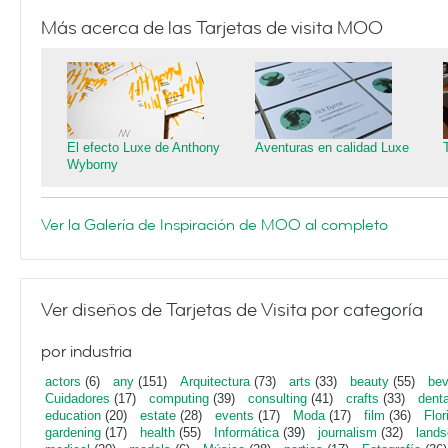
Más acerca de las Tarjetas de visita MOO
El efecto Luxe de Anthony
Aventuras en calidad Luxe
Wyborny
Ver la Galería de Inspiración de MOO al completo
Ver diseños de Tarjetas de Visita por categoría
por industria
actors
(6)
any
(151)
Arquitectura
(73)
arts
(33)
beauty
(55)
bev
Cuidadores
(17)
computing
(39)
consulting
(41)
crafts
(33)
denta
education
(20)
estate
(28)
events
(17)
Moda
(17)
film
(36)
Flor
gardening
(17)
health
(55)
Informática
(39)
journalism
(32)
lands