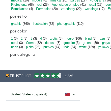
medical
(20)
models
(6)
Música
(28)
parties
(17)
Fotografía
(36)
Profesional
(68)
real
(28)
Agencia de empleo
(41)
retail
(22)
ser
Estudiantes
(4)
Formación
(20)
veterinary
(20)
weddings
(17)
Es
por estilo
graphic
(360)
ilustración
(62)
photographic
(110)
por color
1
(3)
2
(3)
3
(3)
4
(3)
arctic
(3)
negro
(106)
blind
(3)
azul
(3)
coral
(3)
Crema
(32)
deboss
(3)
graphite
(3)
greens
(59)
greys
neon
(3)
pinks
(26)
purples
(14)
reds
(84)
white
(159)
yellows
(
por categoría
4.5/5
United States (Español)