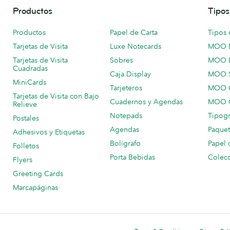
Productos
Tipos
Productos
Papel de Carta
Tipos 
Tarjetas de Visita
Luxe Notecards
MOO 
Tarjetas de Visita
Sobres
MOO 
Cuadradas
Caja Display
MOO 
MiniCards
Tarjeteros
MOO C
Tarjetas de Visita con Bajo
Cuadernos y Agendas
MOO C
Relieve
Notepads
Tipogr
Postales
Agendas
Paquet
Adhesivos y Etiquetas
Bolígrafo
Papel 
Folletos
Porta Bebidas
Colecc
Flyers
Greeting Cards
Marcapáginas