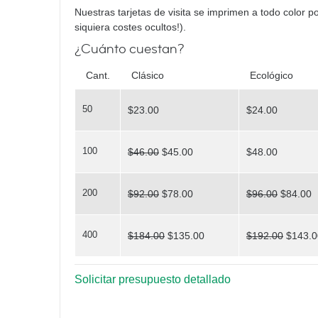
Poses
Nuestras tarjetas de visita se imprimen a todo color po
siquiera costes ocultos!).
¿Cuánto cuestan?
What
Cant.
Clásico
Ecológico
50
$23.00
$24.00
do you see?
100
$46.00
$45.00
$48.00
200
$92.00
$78.00
$96.00
$84.00
400
$184.00
$135.00
$192.00
$143.0
Triangles
Solicitar presupuesto detallado