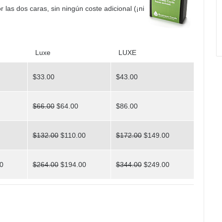
r las dos caras, sin ningún coste adicional (¡ni
Luxe
LUXE
$33.00
$43.00
$66.00
$64.00
$86.00
$132.00
$110.00
$172.00
$149.00
0
$264.00
$194.00
$344.00
$249.00