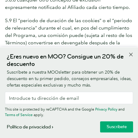
expresamente notificado al Afiliado cada cierto tiempo.
5.9 El “periodo de duración de las cookies” o el “periodo
de relevancia” durante el cual, en pos del cumplimiento
del Programa, una comisión puede (sujeta al resto de los
Términos) convertirse en devengable después de la
fecha (la “Fecha de inicio de sesión”) de acceso a la web
¿Eres nuevo en MOO? Consigue un 20% de
de la Empresa por parte de un usuario final tras hacer
descuento
clic en un enlace publicado por el Afiliado de acuerdo
con estos Términos y con los de su acuerdo con el
Suscríbete a nuestra MOOsletter para obtener un 20% de
descuento en tu primer pedido, consejos empresariales, ideas,
Proveedor de Redes de Afiliados (el “Enlace del
ofertas especiales exclusivas y mucho más.
Afiliado”) será aquel de los descritos a continuación que
se produzca antes:
(i) 45 días desde la Fecha de inicio de sesión; o
This site is protected by reCAPTCHA and the Google
Privacy Policy
and
Terms of Service
apply.
(ii) la fecha y la hora a la que un usuario final visite la web
Suscríbete
Política de privacidad
de la Empresa procedente de un enlace indirecto
distinto al Enlace del Afiliado (por ejemplo, a través de