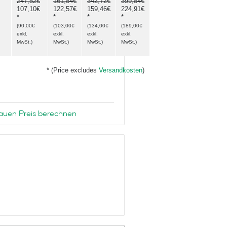
247,52€
161,84€
342,72€
399,84€
107,10€
122,57€
159,46€
224,91€
*
*
*
*
(
90,00€
(
103,00€
(
134,00€
(
189,00€
exkl.
exkl.
exkl.
exkl.
MwSt.
)
MwSt.
)
MwSt.
)
MwSt.
)
* (Price excludes
Versandkosten
)
uen Preis berechnen