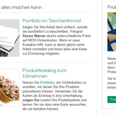
 alles machen kann
Pro
Violin Silhouette
Sew What?
Portfolio im Taschenformat
Zeigen Sie Ihre Arbeit doch einfach, anstatt
sie ausführlich zu beschreiben. Fotograf
Simon Warren
druckt unterschiedliche Fotos
auf MOO-Visitenkarten. Wenn er neue
Kontakte trifft, kann er damit gleich seine
Arbeit vorstellen und ihnen dann eine Karte
zur Erinnerung mitgeben.
Wenn 
und D
dann 
Produktkatalog zum
Probe
Mitnehmen
Sie k
Nutzen Sie
Printfinity
, um Visitenkarten zu
unser
erstellen, mit denen Sie Ihre Produkte
lernen
präsentieren können. Verwenden Sie die
Karten als Einstieg in eine Unterhaltung,
Pro
zeigen Sie
Leuten Ihre Produktpalette und
lassen Sie sie dann eine Karte aussuchen,
die sie behalten können.