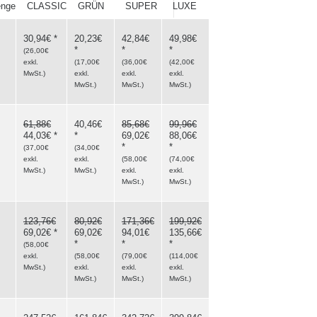
nge
CLASSIC
GRÜN
SUPER
LUXE
30,94€
*
20,23€
42,84€
49,98€
*
*
*
(
26,00€
exkl.
(
17,00€
(
36,00€
(
42,00€
MwSt.
)
exkl.
exkl.
exkl.
MwSt.
)
MwSt.
)
MwSt.
)
61,88€
40,46€
85,68€
99,96€
44,03€
*
*
69,02€
88,06€
*
*
(
37,00€
(
34,00€
exkl.
exkl.
(
58,00€
(
74,00€
MwSt.
)
MwSt.
)
exkl.
exkl.
MwSt.
)
MwSt.
)
123,76€
80,92€
171,36€
199,92€
69,02€
*
69,02€
94,01€
135,66€
*
*
*
(
58,00€
exkl.
(
58,00€
(
79,00€
(
114,00€
MwSt.
)
exkl.
exkl.
exkl.
MwSt.
)
MwSt.
)
MwSt.
)