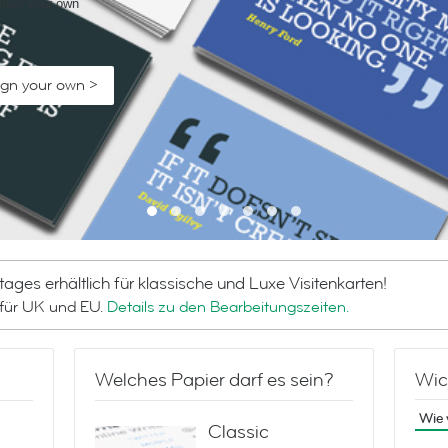
load your own
al world.
sign your own >
sign your own >
sign your own >
sign your own >
ign your own >
ages erhältlich für klassische und Luxe Visitenkarten!
r für UK und EU.
Details zu den Bearbeitungszeiten.
Welches Papier darf es sein?
Wic
Wie 
Classic