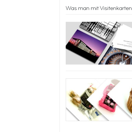
Was man mit Visitenkarten
I made you a
Landscapes
mixtape