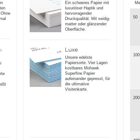
en
Ein schweres Papier mit
Me
ten
luxuriöser Haptik und
. Ohne
hervorragender
50
 mal
Druckqualität. Mit seidig-
matter oder glänzender
Oberfläche.
,
Luxe
100
Unsere edelste
Papiersorte. Vier Lagen
o
kostbares Mohawk
Superfine Papier
rte
aufeinander gepresst, für
die ultimative
eißt
Visitenkarte.
200