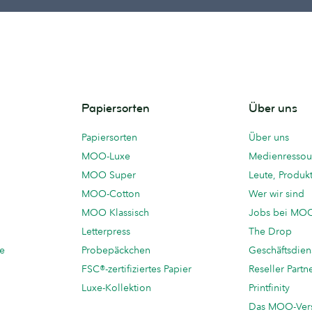
Papiersorten
Über uns
Papiersorten
Über uns
MOO-Luxe
Medienressou
MOO Super
Leute, Produk
MOO-Cotton
Wer wir sind
MOO Klassisch
Jobs bei MO
Letterpress
The Drop
te
Probepäckchen
Geschäftsdien
FSC®-zertifiziertes Papier
Reseller Partn
Luxe-Kollektion
Printfinity
Das MOO-Ver