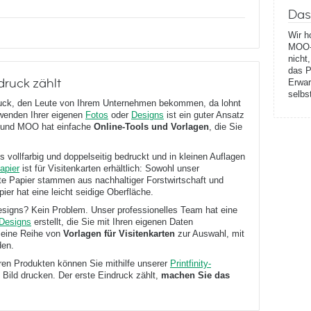
Das
Wir h
MOO-P
nicht
das P
druck zählt
Erwar
selbs
indruck, den Leute von Ihrem Unternehmen bekommen, da lohnt
wenden Ihrer eigenen
Fotos
oder
Designs
ist ein guter Ansatz
en, und MOO hat einfache
Online-Tools und Vorlagen
, die Sie
s vollfarbig und doppelseitig bedruckt und in kleinen Auflagen
apier
ist für Visitenkarten erhältlich: Sowohl unser
te Papier stammen aus nachhaltiger Forstwirtschaft und
er hat eine leicht seidige Oberfläche.
esigns? Kein Problem. Unser professionelles Team hat eine
-Designs
erstellt, die Sie mit Ihren eigenen Daten
 eine Reihe von
Vorlagen für Visitenkarten
zur Auswahl, mit
den.
eren Produkten können Sie mithilfe unserer
Printfinity-
 Bild drucken. Der erste Eindruck zählt,
machen Sie das