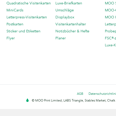
Quadratische Visitenkarten
Luxe-Briefkarten
MOO 
MiniCards
Umschläge
MOO-C
Letterpress-Visitenkarten
Displaybox
MOO K
Postkarten
Visitenkartenhalter
Letter
Sticker und Etiketten
Notizbücher & Hefte
Probe
Flyer
Planer
FSC®-ze
Luxe-K
AGB
Datenschutzrichtlin
© MOO Print Limited, LABS Triangle, Stables Market, Cha