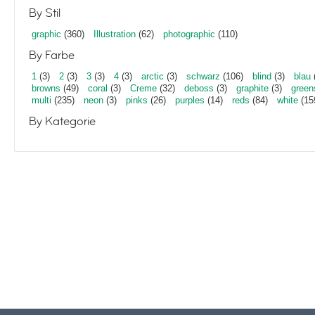
By Stil
graphic
(360)
Illustration
(62)
photographic
(110)
By Farbe
1
(3)
2
(3)
3
(3)
4
(3)
arctic
(3)
schwarz
(106)
blind
(3)
blau
browns
(49)
coral
(3)
Creme
(32)
deboss
(3)
graphite
(3)
green
multi
(235)
neon
(3)
pinks
(26)
purples
(14)
reds
(84)
white
(15
By Kategorie