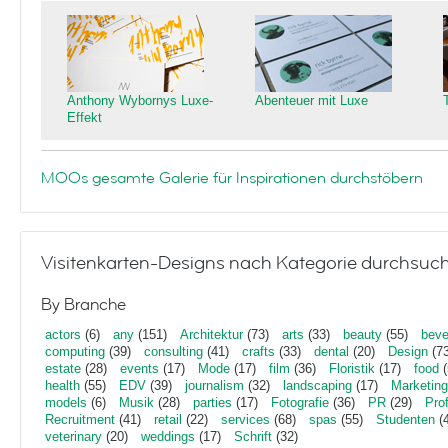
Anthony Wybornys Luxe-
Abenteuer mit Luxe
Effekt
MOOs gesamte Galerie für Inspirationen durchstöbern
Visitenkarten-Designs nach Kategorie durchsuc
By Branche
actors
(6)
any
(151)
Architektur
(73)
arts
(33)
beauty
(55)
beve
computing
(39)
consulting
(41)
crafts
(33)
dental
(20)
Design
(73
estate
(28)
events
(17)
Mode
(17)
film
(36)
Floristik
(17)
food
(
health
(55)
EDV
(39)
journalism
(32)
landscaping
(17)
Marketing
models
(6)
Musik
(28)
parties
(17)
Fotografie
(36)
PR
(29)
Pro
Recruitment
(41)
retail
(22)
services
(68)
spas
(55)
Studenten
(4
veterinary
(20)
weddings
(17)
Schrift
(32)