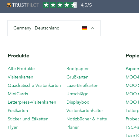
4,5/5
Germany | Deutschland
Produkte
Papie
Alle Produkte
Briefpapier
Papier
Visitenkarten
Grußkarten
MOO-
Quadratische Visitenkarten
Luxe-Briefkarten
MOO 
MiniCards
Umschläge
MOO-C
Letterpress-Visitenkarten
Displaybox
MOO K
Postkarten
Visitenkartenhalter
Letter
Sticker und Etiketten
Notizbücher & Hefte
Probe
Flyer
Planer
FSC®-ze
Luxe-K