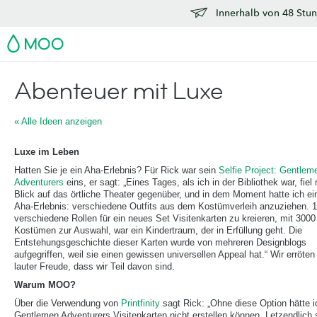
Innerhalb von 48 Stun
MOO
Abenteuer mit Luxe
« Alle Ideen anzeigen
Luxe im Leben
Hatten Sie je ein Aha-Erlebnis? Für Rick war sein
Selfie Project: Gentlem
Adventurers
eins, er sagt: „Eines Tages, als ich in der Bibliothek war, fiel
Blick auf das örtliche Theater gegenüber, und in dem Moment hatte ich ei
Aha-Erlebnis: verschiedene Outfits aus dem Kostümverleih anzuziehen. 
verschiedene Rollen für ein neues Set Visitenkarten zu kreieren, mit 3000
Kostümen zur Auswahl, war ein Kindertraum, der in Erfüllung geht. Die
Entstehungsgeschichte dieser Karten wurde von mehreren Designblogs
aufgegriffen, weil sie einen gewissen universellen Appeal hat.“ Wir erröten
lauter Freude, dass wir Teil davon sind.
Warum MOO?
Über die Verwendung von
Printfinity
sagt Rick: „Ohne diese Option hätte i
Gentlemen Adventurers Visitenkarten nicht erstellen können. Letzendlich 