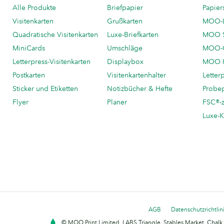
Alle Produkte
Briefpapier
Papier
Visitenkarten
Grußkarten
MOO-
Quadratische Visitenkarten
Luxe-Briefkarten
MOO 
MiniCards
Umschläge
MOO-C
Letterpress-Visitenkarten
Displaybox
MOO K
Postkarten
Visitenkartenhalter
Letter
Sticker und Etiketten
Notizbücher & Hefte
Probe
Flyer
Planer
FSC®-ze
Luxe-K
AGB
Datenschutzrichtlin
© MOO Print Limited, LABS Triangle, Stables Market, Cha