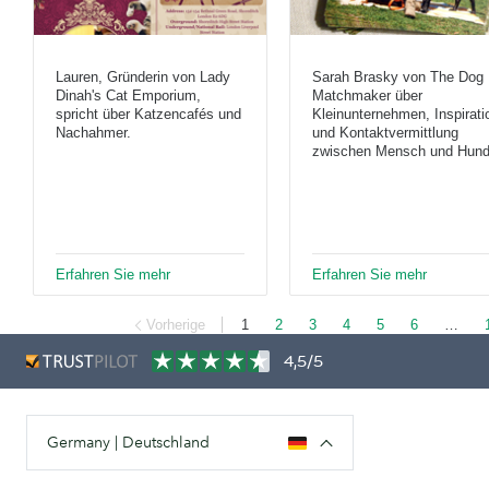
Lauren, Gründerin von Lady
Sarah Brasky von The Dog
Dinah's Cat Emporium,
Matchmaker über
spricht über Katzencafés und
Kleinunternehmen, Inspirati
Nachahmer.
und Kontaktvermittlung
zwischen Mensch und Hund
Erfahren Sie mehr
Erfahren Sie mehr
Vorherige
1
2
3
4
5
6
…
4,5/5
Germany | Deutschland