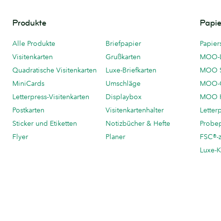
Produkte
Papie
Alle Produkte
Briefpapier
Papier
Visitenkarten
Grußkarten
MOO-
Quadratische Visitenkarten
Luxe-Briefkarten
MOO 
MiniCards
Umschläge
MOO-C
Letterpress-Visitenkarten
Displaybox
MOO K
Postkarten
Visitenkartenhalter
Letter
Sticker und Etiketten
Notizbücher & Hefte
Probe
Flyer
Planer
FSC®-ze
Luxe-K