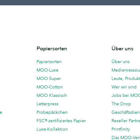
Papiersorten
Über uns
Papiersorten
Über uns
MOO-Luxe
Medienressou
MOO Super
Leute, Produk
MOO-Cotton
Wer wir sind
MOO Klassisch
Jobs bei MO
Letterpress
The Drop
te
Probepäckchen
Geschäftsdien
FSC®-zertifiziertes Papier
Reseller Partn
Luxe-Kollektion
Printfinity
Das MOO-Ver