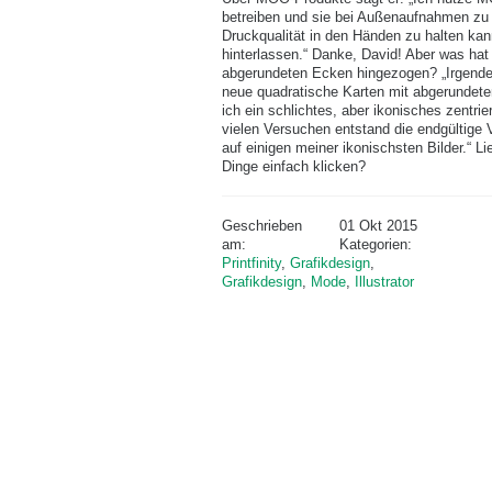
betreiben und sie bei Außenaufnahmen zu v
Druckqualität in den Händen zu halten kan
hinterlassen.“ Danke, David! Aber was hat
abgerundeten Ecken hingezogen? „Irgendet
neue quadratische Karten mit abgerundet
ich ein schlichtes, aber ikonisches zentri
vielen Versuchen entstand die endgültige V
auf einigen meiner ikonischsten Bilder.“ L
Dinge einfach klicken?
Geschrieben
01 Okt 2015
am:
Kategorien:
Printfinity
,
Grafikdesign
,
Grafikdesign
,
Mode
,
Illustrator