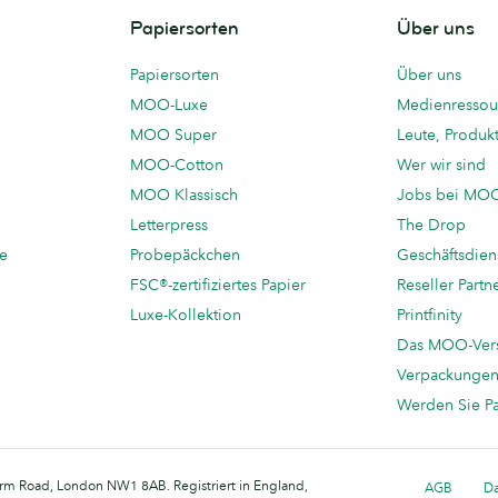
Papiersorten
Über uns
Papiersorten
Über uns
MOO-Luxe
Medienressou
MOO Super
Leute, Produk
MOO-Cotton
Wer wir sind
MOO Klassisch
Jobs bei MO
Letterpress
The Drop
te
Probepäckchen
Geschäftsdien
FSC®-zertifiziertes Papier
Reseller Partn
Luxe-Kollektion
Printfinity
Das MOO-Ver
Verpackunge
Werden Sie P
arm Road, London NW1 8AB. Registriert in England,
AGB
Da