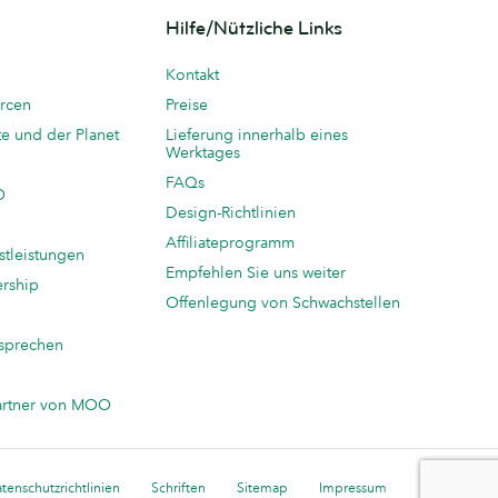
Hilfe/Nützliche Links
Kontakt
rcen
Preise
te und der Planet
Lieferung innerhalb eines
Werktages
FAQs
O
Design-Richtlinien
Affiliateprogramm
stleistungen
Empfehlen Sie uns weiter
ership
Offenlegung von Schwachstellen
sprechen
n
artner von MOO
tenschutzrichtlinien
Schriften
Sitemap
Impressum