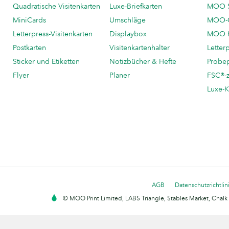
Quadratische Visitenkarten
Luxe-Briefkarten
MOO 
MiniCards
Umschläge
MOO-C
Letterpress-Visitenkarten
Displaybox
MOO K
Postkarten
Visitenkartenhalter
Letter
Sticker und Etiketten
Notizbücher & Hefte
Probe
Flyer
Planer
FSC®-ze
Luxe-K
AGB
Datenschutzrichtlin
© MOO Print Limited, LABS Triangle, Stables Market, Cha