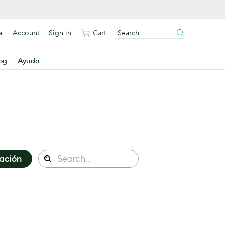
a
Account
Sign in
Cart
og
Ayuda
Search
ración
Search
this
site: