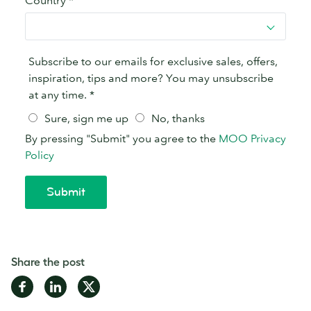
Share the post
Share
Share
Share
on
on
on