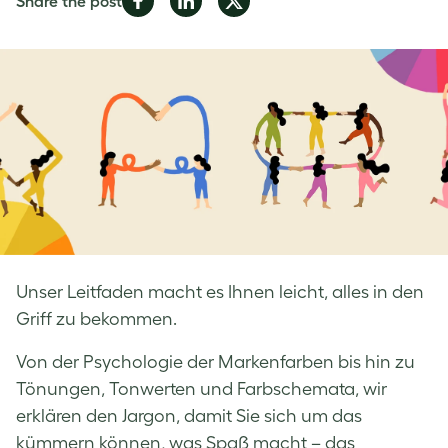
Share the post
on
on
on
Facebook
LinkedIn
Twitter
Unser Leitfaden macht es Ihnen leicht, alles in den
Griff zu bekommen.
Von der Psychologie der Markenfarben bis hin zu
Tönungen, Tonwerten und Farbschemata, wir
erklären den Jargon, damit Sie sich um das
kümmern können, was Spaß macht – das