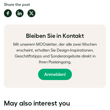
Share the post
Share
Share
Share
on
on
on
Facebook
LinkedIn
Twitter
Bleiben Sie in Kontakt
Mit unserem MOOsletter, der alle zwei Wochen
erscheint, erhalten Sie Design-Inspirationen,
Geschäftstipps und Sonderangebote direkt in
Ihren Posteingang.
Anmelden!
May also interest you