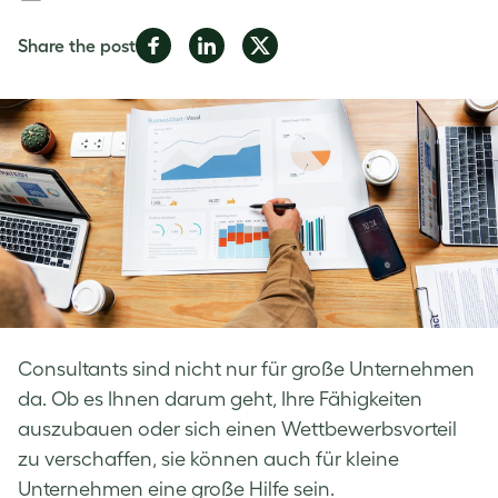
Share
Share
Share
Share the post
on
on
on
Facebook
LinkedIn
Twitter
Consultants sind nicht nur für große Unternehmen
da. Ob es Ihnen darum geht, Ihre Fähigkeiten
auszubauen oder sich einen Wettbewerbsvorteil
zu verschaffen, sie können auch für kleine
Unternehmen eine große Hilfe sein.