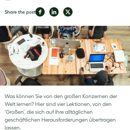
Share
Share
Share
Share the post
on
on
on
Facebook
LinkedIn
Twitter
Was können Sie von den großen Konzernen der
Welt lernen? Hier sind vier Lektionen, von den
‘Großen’, die sich auf Ihre alltäglichen
geschäftlichen Herausforderungen übertragen
lassen.