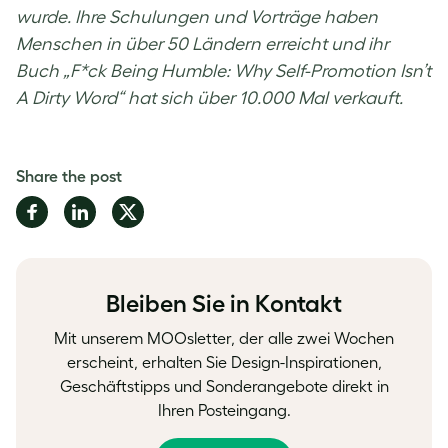
wurde. Ihre Schulungen und Vorträge haben
Menschen in über 50 Ländern erreicht und ihr
Buch „F*ck Being Humble: Why Self-Promotion Isn’t
A Dirty Word“ hat sich über 10.000 Mal verkauft.
Share the post
Share
Share
Share
on
on
on
Facebook
LinkedIn
Twitter
Bleiben Sie in Kontakt
Mit unserem MOOsletter, der alle zwei Wochen
erscheint, erhalten Sie Design-Inspirationen,
Geschäftstipps und Sonderangebote direkt in
Ihren Posteingang.