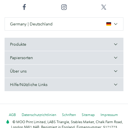
Germany | Deutschland
Produkte
Papiersorten
Über uns
Hilfe/Nützliche Links
AGB
Datenschutzrichtlinien
Schriften
Sitemap
Impressum
© MOO Print Limited, LABS Triangle, Stables Market, Chalk Farm Road,
London NW1 8AB. Registriert in England, Firmennummer: 5121723