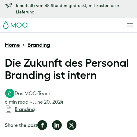
Innerhalb von 48 Stunden gedruckt, mit kostenloser
Lieferung.
MOO
Home
Branding
>
Die Zukunft des Personal
Branding ist intern
Das MOO-Team
6 min read
June 20, 2024
Branding
Share
Share
Share
Share the post
on
on
on