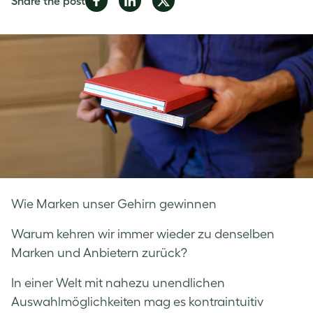
Share the post
on
on
on
Facebook
LinkedIn
Twitter
Wie Marken unser Gehirn gewinnen
Warum kehren wir immer wieder zu denselben
Marken und Anbietern zurück?
In einer Welt mit nahezu unendlichen
Auswahlmöglichkeiten mag es kontraintuitiv