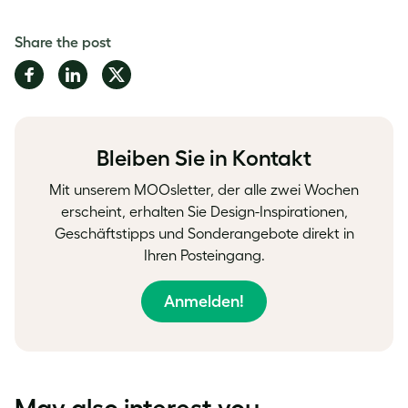
Share the post
Share
Share
Share
on
on
on
Facebook
LinkedIn
Twitter
Bleiben Sie in Kontakt
Mit unserem MOOsletter, der alle zwei Wochen
erscheint, erhalten Sie Design-Inspirationen,
Geschäftstipps und Sonderangebote direkt in
Ihren Posteingang.
Anmelden!
May also interest you