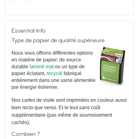
Meetings & More
Essential Info
Type de papier de qualité supérieure
Nous vous offrons différentes options
en matière de papier: de source
durable
laminé mat
ou un type de
Triangulate
papier éclatant,
recyclé
fabriqué
entièrement dans une usine alimentée
par énergie éolienne.
Nos cartes de visite sont imprimées en couleur aussi
bien recto que verso. Et le tout sans coût
supplémentaire (pas même de sournoisement
cachés).
Yoga Poses
Combien ?