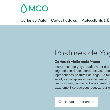
MOO
Cartes de Visite
Cartes Postales
Autocollants & É
Postures de Yo
Cartes de visite recto/verso
Instructeurs de yoga, praticiens et étud
dégradé zen de ces cartes de visite c
reprenant des postures de Yoga. Le fon
soleil, se juxtapose admirablement aux
des postures, permettant aux clients po
exactement ce que vous pouvez leur e
Commencer à créer