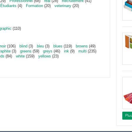
29)
Professionnel
(68)
real
(28)
Recrutement
(41)
Étudiants
(4)
Formation
(20)
veterinary
(20)
graphic
(110)
noir
(106)
blind
(3)
bleu
(3)
blues
(119)
browns
(49)
raphite
(3)
greens
(59)
greys
(46)
ink
(9)
multi
(235)
eds
(84)
white
(159)
yellows
(23)
Plu