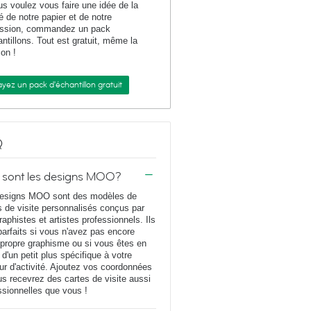
us voulez vous faire une idée de la
té de notre papier et de notre
ession, commandez un pack
antillons. Tout est gratuit, même la
son !
yez un pack d'échantillon gratuit
Q
 sont les designs MOO?
esigns MOO sont des modèles de
s de visite personnalisés conçus par
raphistes et artistes professionnels. Ils
parfaits si vous n'avez pas encore
 propre graphisme ou si vous êtes en
 d'un petit plus spécifique à votre
ur d'activité. Ajoutez vos coordonnées
us recevrez des cartes de visite aussi
ssionnelles que vous !