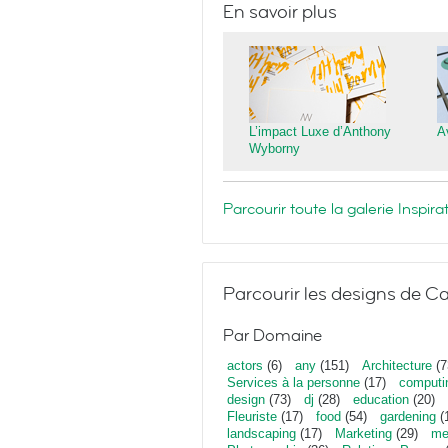
En savoir plus
L’impact Luxe d’Anthony
A
Wyborny
Parcourir toute la galerie Inspi
Parcourir les designs de Ca
Par Domaine
actors
(6)
any
(151)
Architecture
(7
Services à la personne
(17)
computi
design
(73)
dj
(28)
education
(20)
Fleuriste
(17)
food
(54)
gardening
(
landscaping
(17)
Marketing
(29)
me