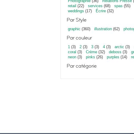
Photographie
(36)
Relations Presse
(
retail
(22)
services
(68)
spas
(55)
weddings
(17)
Écrire
(32)
Par Style
graphic
(360)
illustration
(62)
photo
Par couleur
1
(3)
2
(3)
3
(3)
4
(3)
arctic
(3)
coral
(3)
Crème
(32)
deboss
(3)
g
neon
(3)
pinks
(26)
purples
(14)
r
Par catégorie