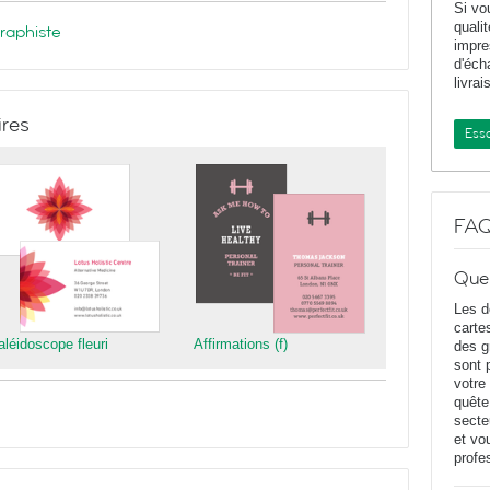
Si vo
quali
graphiste
impr
d'éch
livrai
ires
Essa
FA
Que
Les d
carte
aléidoscope fleuri
Affirmations (f)
des g
sont 
votre
quête
secte
et vo
profe