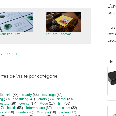
L'un
pas
Puis
ces 
ventures Luxe
Le Café Canevas
prod
ration MOO
Nou
rtes de Visite par catégorie
3)
arts
(33)
beauty
(55)
beverage
(54)
ng
(39)
consulting
(41)
crafts
(33)
dental
(20)
estate
(28)
events
(17)
Mode
(17)
film
(36)
17)
health
(55)
Informatique
(39)
journalism
(32)
dical
(20)
models
(6)
Musique
(28)
parties
(17)