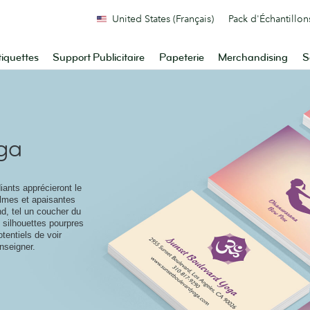
United States (Français)
Pack d'Échantillon
tiquettes
Support Publicitaire
Papeterie
Merchandising
S
ga
iants apprécieront le
almes et apaisantes
d, tel un coucher du
 silhouettes pourpres
tentiels de voir
nseigner.