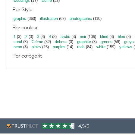
weddings
(17)
Écrire
(32)
Par Style
graphic
(360)
illustration
(62)
photographic
(110)
Par couleur
1
(3)
2
(3)
3
(3)
4
(3)
arctic
(3)
noir
(106)
blind
(3)
bleu
(3)
coral
(3)
Crème
(32)
deboss
(3)
graphite
(3)
greens
(59)
greys
neon
(3)
pinks
(26)
purples
(14)
reds
(84)
white
(159)
yellows
(
Par catégorie
4,5/5