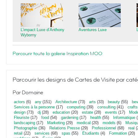
L’impact Luxe d’Anthony
Aventures Luxe
Wyborny
Parcourir toute la galerie Inspiration MOO
Parcourir les designs de Cartes de Visite par caté
Par Domaine
actors
(6)
any
(151)
Architecture
(73)
arts
(33)
beauty
(55)
bev
Services à la personne
(17)
computing
(39)
consulting
(41)
crafts
design
(73)
dj
(28)
education
(20)
estate
(28)
events
(17)
Mod
Fleuriste
(17)
food
(54)
gardening
(17)
health
(55)
Informatique
(
landscaping
(17)
Marketing
(29)
medical
(20)
models
(6)
Musiq
Photographie
(36)
Relations Presse
(29)
Professionnel
(68)
real
(
retail
(22)
services
(68)
spas
(55)
Étudiants
(4)
Formation
(20)