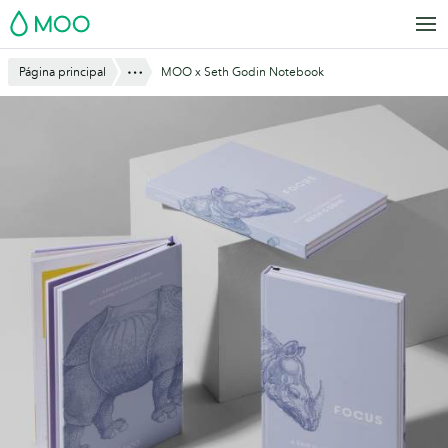
Saltar
MOO
al
contenido
Mostrar todo
Página principal
MOO x Seth Godin Notebook
principal