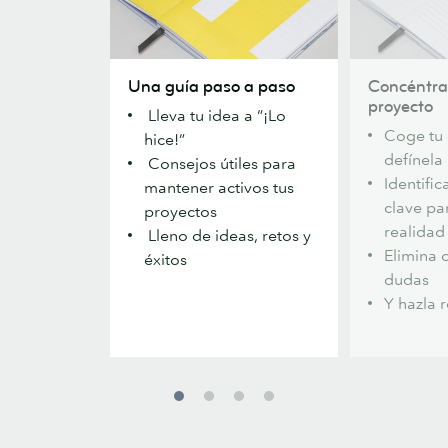
Una
Concéntrate
Una guía paso a paso
Concéntra
guía
en
proyecto
Lleva tu idea a “¡Lo
paso
tu
Coge tu 
hice!”
a
proyecto
defínela
Consejos útiles para
paso
Identific
mantener activos tus
clave pa
proyectos
realidad
Lleno de ideas, retos y
Elimina 
éxitos
dudas
Y hazla 