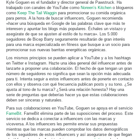
Kyle Goguen es el fundador y director general de Pawstruck. Ha
trabajado con canales de YouTube como
Noreen’s Kitchen
o blogueros
como
Keep The Tail Waggin
para promocionar su comida orgánica
para perros. A la hora de buscar influencers, Goguen recomienda
«hacer una búsqueda en Google de las palabras clave que más te
interesen y apuntar los blogs más populares. Échales un vistazo y
asegúrate de que se ajusten al estilo de tu marca». Los 5.000
seguidores de Bicep Barry seguramente resultarán de gran interés
para una marca especializada en fitness que busque a un socio para
promocionar sus nuevas barritas energéticas orgánicas.
Los mismos principios se pueden aplicar a YouTube y a los hashtags
en Twitter e Instagram. Hazte una idea general del influencer antes de
lanzarte a proponer una colaboración. El hecho de que tengan un gran
número de seguidores no significa que sean la opción más adecuada
para ti. Intenta seguir a estos influencers antes de ponerte en contacto
con ellos y observa con qué frecuencia publican posts y su tono. ¿Se
ajusta al tono de tu marca? ¿Será una relación honesta? Hay una
serie de preguntas que deberías hacer ya que estas colaboraciones
deben ser sinceras y naturales.
Para sus colaboraciones en YouTube, Goguen se apoya en el servicio
FameBit
. FameBit elimina parte de las suposiciones del proceso. Este
servicio se dedica a conectar a influencers con las marcas y
viceversa. A los influencers les permite enviar sus propuestas
mientras que las marcas pueden comprobar los datos demográficos
de los seguidores de estos influencers y así asegurarse de que llegan