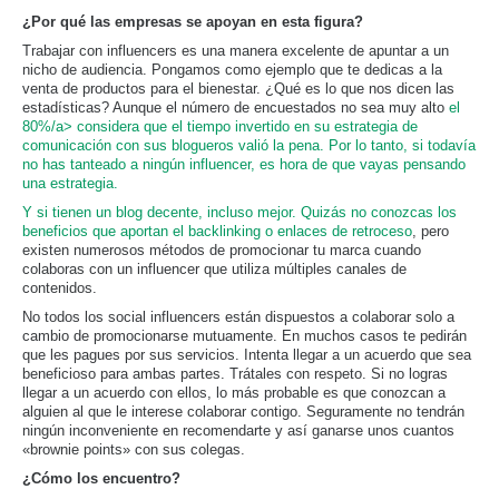
¿Por qué las empresas se apoyan en esta figura?
Trabajar con influencers es una manera excelente de apuntar a un
nicho de audiencia. Pongamos como ejemplo que te dedicas a la
venta de productos para el bienestar. ¿Qué es lo que nos dicen las
estadísticas? Aunque el número de encuestados no sea muy alto
el
80%/a> considera que el tiempo invertido en su estrategia de
comunicación con sus blogueros valió la pena. Por lo tanto, si todavía
no has tanteado a ningún influencer, es hora de que vayas pensando
una estrategia.
Y si tienen un blog decente, incluso mejor. Quizás no conozcas los
beneficios que aportan el backlinking o enlaces de retroceso
, pero
existen numerosos métodos de promocionar tu marca cuando
colaboras con un influencer que utiliza múltiples canales de
contenidos.
No todos los social influencers están dispuestos a colaborar solo a
cambio de promocionarse mutuamente. En muchos casos te pedirán
que les pagues por sus servicios. Intenta llegar a un acuerdo que sea
beneficioso para ambas partes. Trátales con respeto. Si no logras
llegar a un acuerdo con ellos, lo más probable es que conozcan a
alguien al que le interese colaborar contigo. Seguramente no tendrán
ningún inconveniente en recomendarte y así ganarse unos cuantos
«brownie points» con sus colegas.
¿Cómo los encuentro?