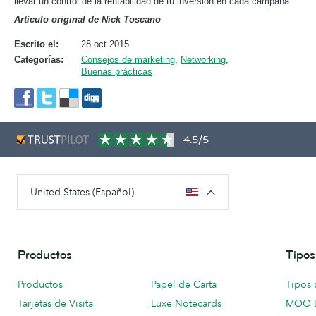
llevar un control de la rentabilidad de tu inversión en cada campaña.
Artículo original de Nick Toscano
Escrito el:
28 oct 2015
Categorías:
Consejos de marketing
,
Networking
,
Buenas prácticas
4.5/5
United States (Español)
Productos
Tipos
Productos
Papel de Carta
Tipos 
Tarjetas de Visita
Luxe Notecards
MOO 