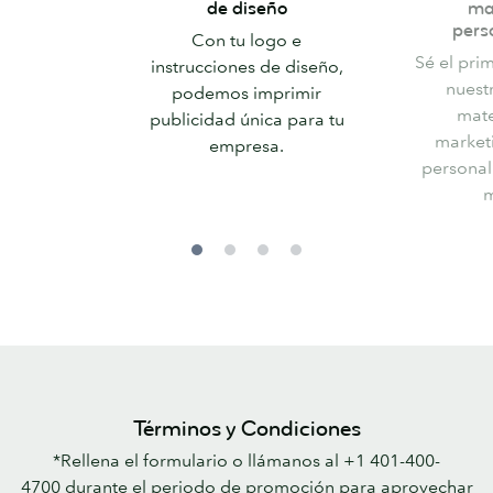
profesionales
material
de diseño
ma
de
de
pers
Con tu logo e
diseño
marketing
Sé el pri
instrucciones de diseño,
personalizad
nuest
podemos imprimir
mate
publicidad única para tu
market
empresa.
personal
m
Términos y Condiciones
*Rellena el formulario o llámanos al +1 401-400-
4700 durante el periodo de promoción para aprovechar