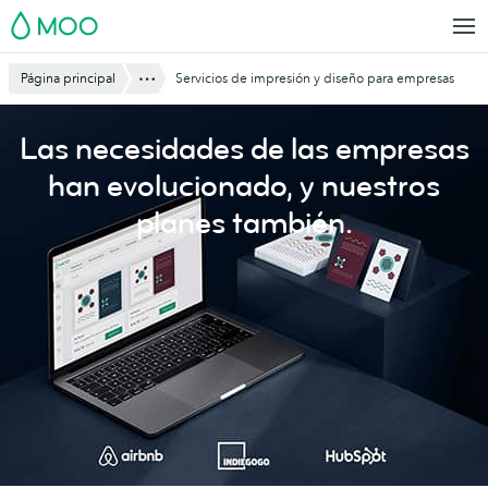
Saltar
MOO
al
contenido
Mostrar todo
Página principal
Servicios de impresión y diseño para empresas
principal
Las necesidades de las empresas
han evolucionado, y nuestros
planes también.