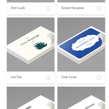
Dot Luck
Great Escapes
LaoTse
Line Love