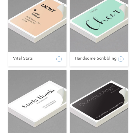
Vital Stats
Handsome Scribbling