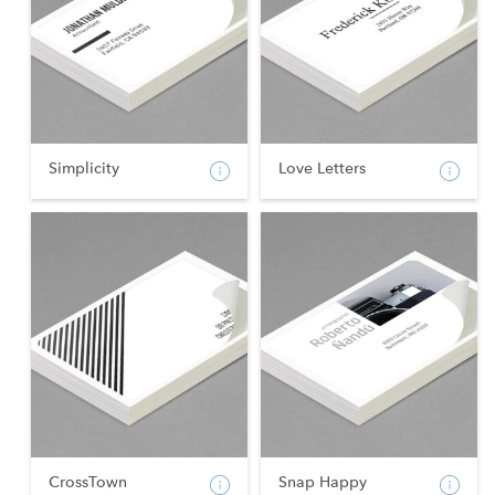
Simplicity
Love Letters
CrossTown
Snap Happy