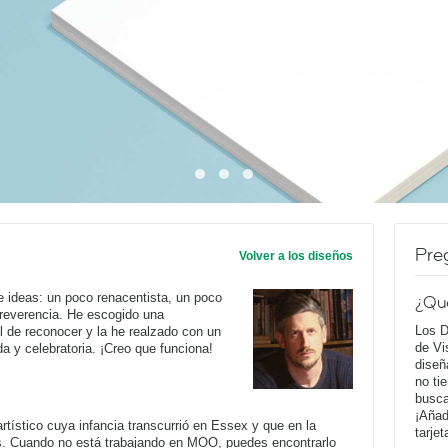
Pre
Volver a los diseños
e ideas: un poco renacentista, un poco
¿Qu
irreverencia. He escogido una
Los D
l de reconocer y la he realzado con un
de Vi
a y celebratoria. ¡Creo que funciona!
diseñ
no ti
busca
¡Añad
rtístico cuya infancia transcurrió en Essex y que en la
tarje
es. Cuando no está trabajando en MOO, puedes encontrarlo