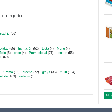
r categoría
graphic
(86)
oliday
(55)
Invitación
(52)
Lista
(4)
Menu
(4)
folio
(5)
price
(4)
Promocional
(71)
season
(55)
ou
(69)
)
Crema
(13)
greens
(72)
greys
(35)
multi
(164)
white
(163)
yellows
(40)
Más