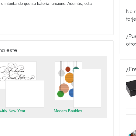
 o intentando que su batería funcione. Además, odia
No m
tarj
¿Pue
otro
mo este
¿Er
wirly New Year
Modern Baubles