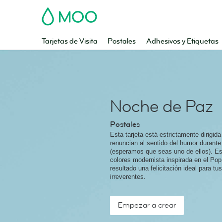
MOO
Tarjetas de Visita
Postales
Adhesivos y Etiquetas
Noche de Paz
Postales
Esta tarjeta está estrictamente dirigida
renuncian al sentido del humor durante
(esperamos que seas uno de ellos). Es
colores modernista inspirada en el Po
resultado una felicitación ideal para t
irreverentes.
Empezar a crear