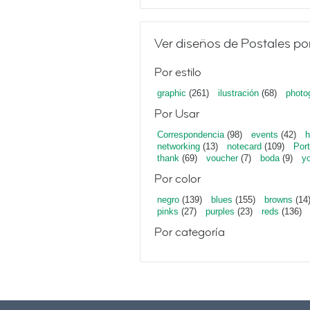
Ver diseños de Postales po
Por estilo
graphic
(261)
ilustración
(68)
photo
Por Usar
Correspondencia
(98)
events
(42)
h
networking
(13)
notecard
(109)
Port
thank
(69)
voucher
(7)
boda
(9)
y
Por color
negro
(139)
blues
(155)
browns
(14
pinks
(27)
purples
(23)
reds
(136)
Por categoría