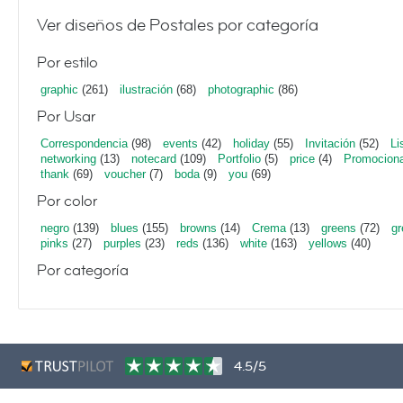
Ver diseños de Postales por categoría
Por estilo
graphic
(261)
ilustración
(68)
photographic
(86)
Por Usar
Correspondencia
(98)
events
(42)
holiday
(55)
Invitación
(52)
Li
networking
(13)
notecard
(109)
Portfolio
(5)
price
(4)
Promociona
thank
(69)
voucher
(7)
boda
(9)
you
(69)
Por color
negro
(139)
blues
(155)
browns
(14)
Crema
(13)
greens
(72)
gr
pinks
(27)
purples
(23)
reds
(136)
white
(163)
yellows
(40)
Por categoría
4.5/5