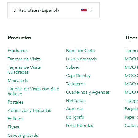
United States (Español)
Productos
Tipos
Productos
Papel de Carta
Tipos 
Tarjetas de Visita
Luxe Notecards
MOO 
Tarjetas de Visita
Sobres
MOO 
Cuadradas
Caja Display
MOO 
MiniCards
Tarjeteros
MOO C
Tarjetas de Visita con Bajo
Cuadernos y Agendas
MOO C
Relieve
Notepads
Tipogr
Postales
Agendas
Paquet
Adhesivos y Etiquetas
Bolígrafo
Papel 
Folletos
Porta Bebidas
Colecc
Flyers
Greeting Cards