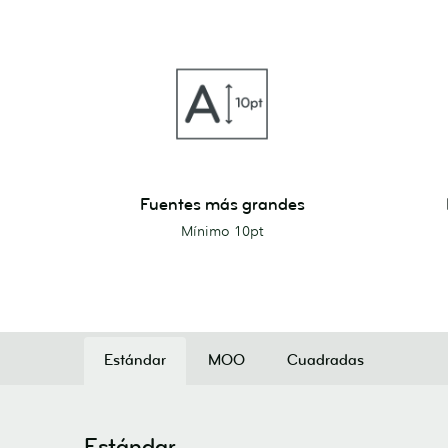
Fuentes
Líneas
Fuentes más grandes
más
más
Mínimo 10pt
grandes
gruesas
Estándar
MOO
Cuadradas
Estándar