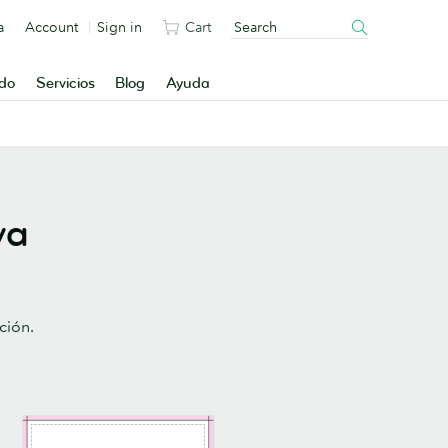
a
Account
Sign in
Cart
ado
Servicios
Blog
Ayuda
va
ción.