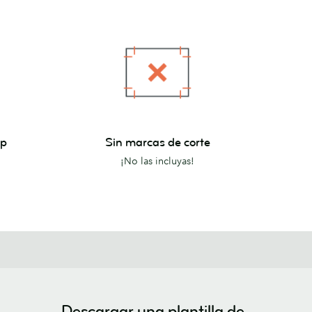
Sin
pp
Sin marcas de corte
marcas
¡No las incluyas!
de
corte
Descargar una plantilla de