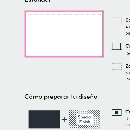
Sa
As
pa
Co
Re
Zo
As
lo
Cómo preparar tu diseño
Cr
Un
co