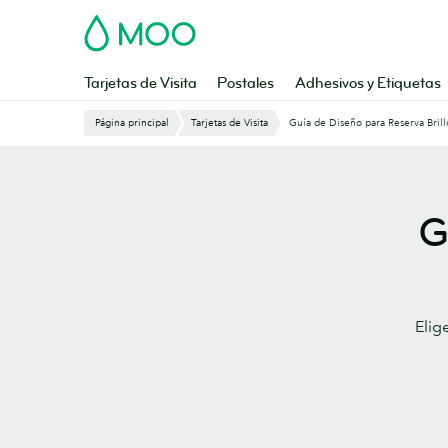
Saltar
MOO
al
contenido
principal
Tarjetas de Visita
Postales
Adhesivos y Etiquetas
Página principal
Tarjetas de Visita
Guía de Diseño para Reserva Brill
G
Elig