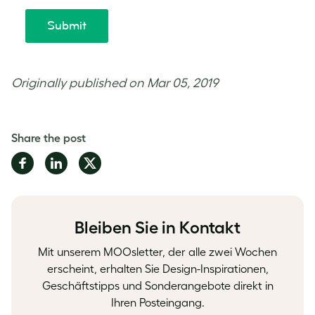
Originally published on Mar 05, 2019
Share the post
Share
Share
Share
on
on
on
Facebook
LinkedIn
Twitter
Bleiben Sie in Kontakt
Mit unserem MOOsletter, der alle zwei Wochen
erscheint, erhalten Sie Design-Inspirationen,
Geschäftstipps und Sonderangebote direkt in
Ihren Posteingang.