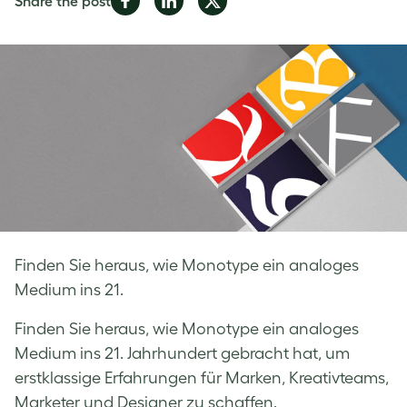
Share the post
on
on
on
Facebook
LinkedIn
Twitter
Finden Sie heraus, wie Monotype ein analoges
Medium ins 21.
Finden Sie heraus, wie Monotype ein analoges
Medium ins 21. Jahrhundert gebracht hat, um
erstklassige Erfahrungen für Marken, Kreativteams,
Marketer und Designer zu schaffen.