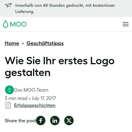
Innerhalb von 48 Stunden gedruckt, mit kostenloser
Lieferung.
MOO
Home
Geschäftstipps
>
Wie Sie Ihr erstes Logo
gestalten
Das MOO-Team
3 min read
July 17, 2017
Erfolgsgeschichten
Share
Share
Share
Share the post
on
on
on