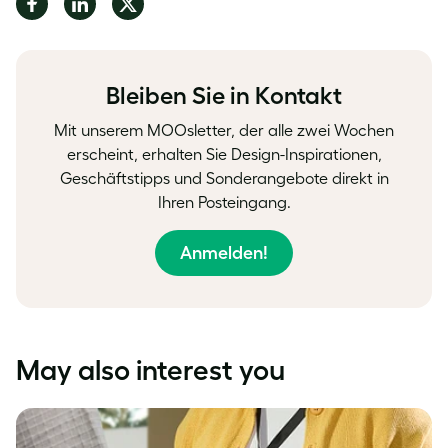
on
on
on
Facebook
LinkedIn
Twitter
Bleiben Sie in Kontakt
Mit unserem MOOsletter, der alle zwei Wochen
erscheint, erhalten Sie Design-Inspirationen,
Geschäftstipps und Sonderangebote direkt in
Ihren Posteingang.
Anmelden!
May also interest you