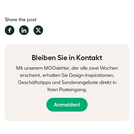
Share the post
Share
Share
Share
on
on
on
Facebook
LinkedIn
Twitter
Bleiben Sie in Kontakt
Mit unserem MOOsletter, der alle zwei Wochen
erscheint, erhalten Sie Design-Inspirationen,
Geschäftstipps und Sonderangebote direkt in
Ihren Posteingang.
Anmelden!