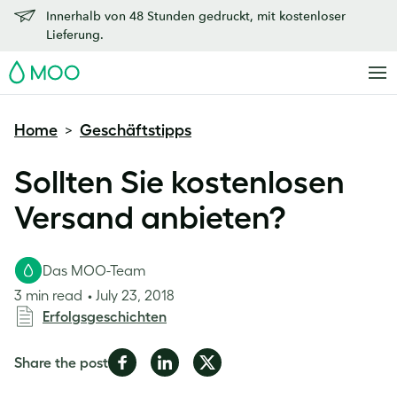
Innerhalb von 48 Stunden gedruckt, mit kostenloser
Lieferung.
MOO
Home
Geschäftstipps
>
Sollten Sie kostenlosen
Versand anbieten?
Das MOO-Team
3 min read
July 23, 2018
Erfolgsgeschichten
Share
Share
Share
Share the post
on
on
on