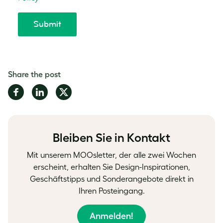
Share the post
Share
Share
Share
on
on
on
Facebook
LinkedIn
Twitter
Bleiben Sie in Kontakt
Mit unserem MOOsletter, der alle zwei Wochen
erscheint, erhalten Sie Design-Inspirationen,
Geschäftstipps und Sonderangebote direkt in
Ihren Posteingang.
Anmelden!