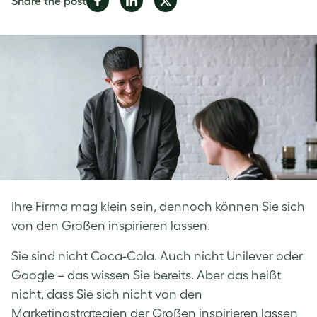
Share the post
on
on
on
Facebook
LinkedIn
Twitter
Ihre Firma mag klein sein, dennoch können Sie sich
von den Großen inspirieren lassen.
Sie sind nicht Coca-Cola. Auch nicht Unilever oder
Google – das wissen Sie bereits. Aber das heißt
nicht, dass Sie sich nicht von den
Marketingstrategien der Großen inspirieren lassen