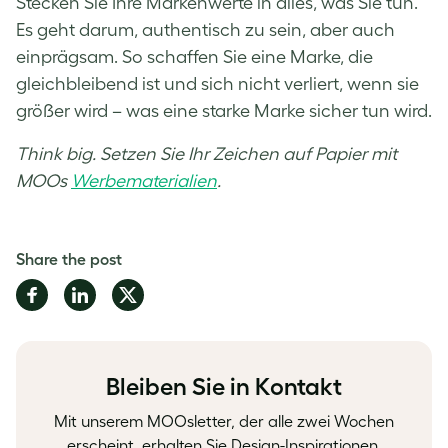
Stecken Sie Ihre Markenwerte in alles, was Sie tun.
Es geht darum, authentisch zu sein, aber auch
einprägsam. So schaffen Sie eine Marke, die
gleichbleibend ist und sich nicht verliert, wenn sie
größer wird – was eine starke Marke sicher tun wird.
Think big. Setzen Sie Ihr Zeichen auf Papier mit
MOOs
Werbematerialien
.
Share the post
Share
Share
Share
on
on
on
Facebook
LinkedIn
Twitter
Bleiben Sie in Kontakt
Mit unserem MOOsletter, der alle zwei Wochen
erscheint, erhalten Sie Design-Inspirationen,