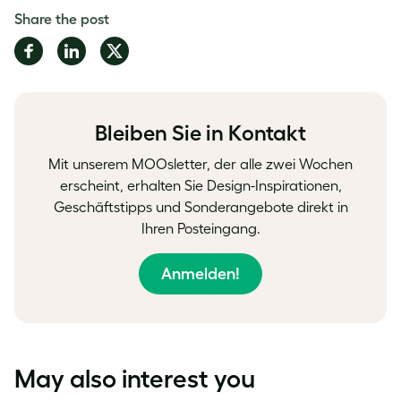
Share the post
Share
Share
Share
on
on
on
Facebook
LinkedIn
Twitter
Bleiben Sie in Kontakt
Mit unserem MOOsletter, der alle zwei Wochen
erscheint, erhalten Sie Design-Inspirationen,
Geschäftstipps und Sonderangebote direkt in
Ihren Posteingang.
Anmelden!
May also interest you