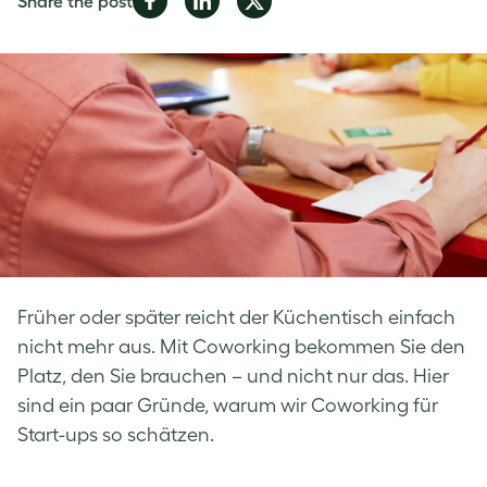
Share the post
on
on
on
Facebook
LinkedIn
Twitter
Früher oder später reicht der Küchentisch einfach
nicht mehr aus. Mit Coworking bekommen Sie den
Platz, den Sie brauchen – und nicht nur das. Hier
sind ein paar Gründe, warum wir Coworking für
Start-ups so schätzen.