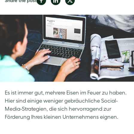
Share the post
on
on
on
Facebook
LinkedIn
Twitter
Es ist immer gut, mehrere Eisen im Feuer zu haben.
Hier sind einige weniger gebräuchliche Social-
Media-Strategien, die sich hervorragend zur
Förderung Ihres kleinen Unternehmens eignen.