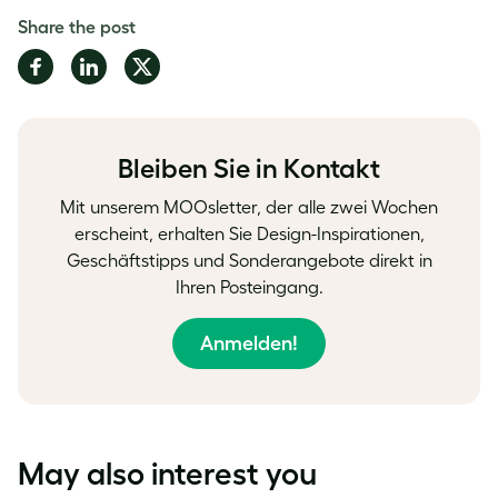
Share the post
Share
Share
Share
on
on
on
Facebook
LinkedIn
Twitter
Bleiben Sie in Kontakt
Mit unserem MOOsletter, der alle zwei Wochen
erscheint, erhalten Sie Design-Inspirationen,
Geschäftstipps und Sonderangebote direkt in
Ihren Posteingang.
Anmelden!
May also interest you