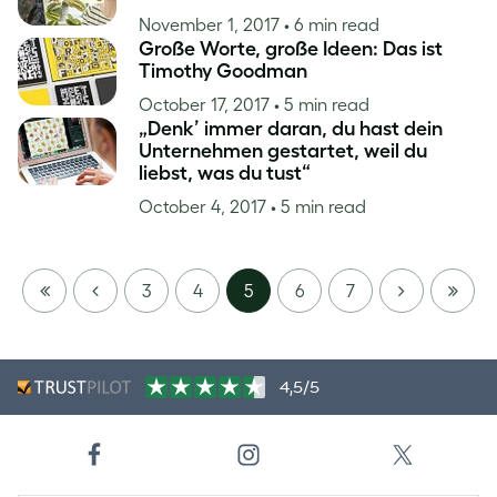
November 1, 2017
• 6 min read
Große Worte, große Ideen: Das ist
Timothy Goodman
October 17, 2017
• 5 min read
„Denk’ immer daran, du hast dein
Unternehmen gestartet, weil du
liebst, was du tust“
October 4, 2017
• 5 min read
FIRST
PREVIOUS
NEXT
LAST
3
4
5
6
7
PAGE
PAGE
4,5/5