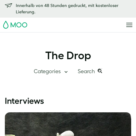
Innerhalb von 48 Stunden gedruckt, mit kostenloser
Lieferung.
MOO
The Drop
Categories
Search
Search
Search
this
The Drop
Interviews
site:
Im Überblick
Innerhalb von MOO
Erfolgsgeschichten