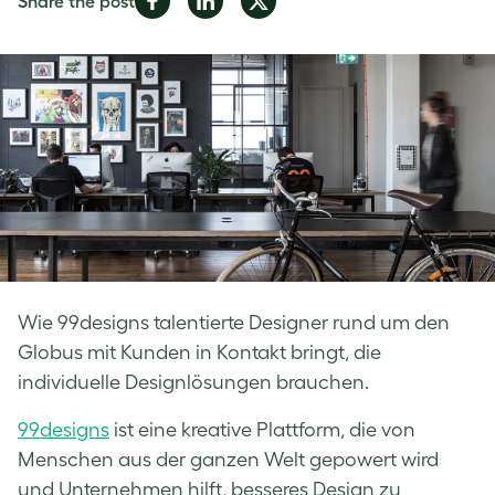
Share the post
on
on
on
Facebook
LinkedIn
Twitter
Wie 99designs talentierte Designer rund um den
Globus mit Kunden in Kontakt bringt, die
individuelle Designlösungen brauchen.
99designs
ist eine kreative Plattform, die von
Menschen aus der ganzen Welt gepowert wird
und Unternehmen hilft, besseres Design zu