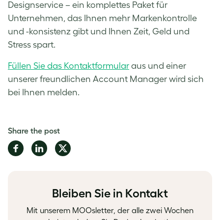
Designservice – ein komplettes Paket für
Unternehmen, das Ihnen mehr Markenkontrolle
und -konsistenz gibt und Ihnen Zeit, Geld und
Stress spart.
Füllen Sie das Kontaktformular
aus und einer
unserer freundlichen Account Manager wird sich
bei Ihnen melden.
Share the post
Share
Share
Share
on
on
on
Facebook
LinkedIn
Twitter
Bleiben Sie in Kontakt
Mit unserem MOOsletter, der alle zwei Wochen