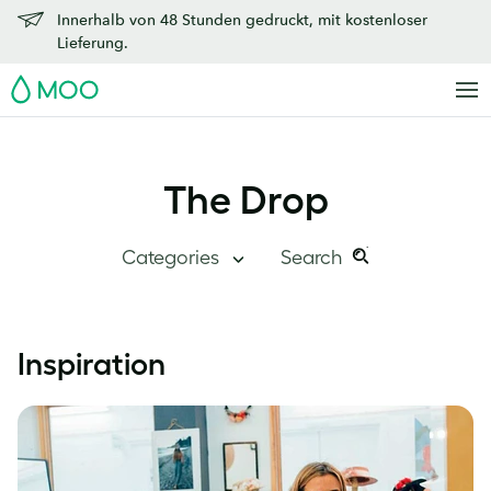
Innerhalb von 48 Stunden gedruckt, mit kostenloser
Lieferung.
MOO
The Drop
Categories
Search
Search
Search
this
The Drop
Inspiration
site:
Im Überblick
Innerhalb von MOO
Erfolgsgeschichten