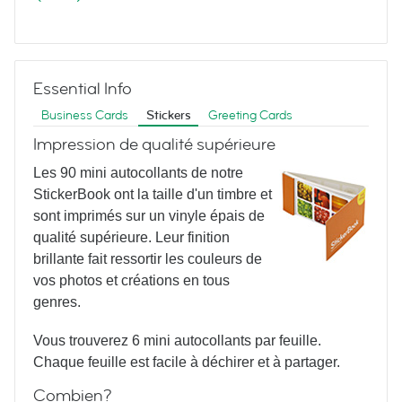
Meetings & More
Essential Info
Business Cards
Stickers
Greeting Cards
Impression de qualité supérieure
Les 90 mini autocollants de notre
StickerBook ont la taille d'un timbre et
Yoga Poses
sont imprimés sur un vinyle épais de
qualité supérieure. Leur finition
brillante fait ressortir les couleurs de
vos photos et créations en tous
genres.
Vous trouverez 6 mini autocollants par feuille.
Chaque feuille est facile à déchirer et à partager.
Painted Faces
Combien?