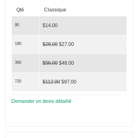
Qté
Classique
90
$14.00
180
$28.00
$27.00
You've Nailed It
360
$56.00
$48.00
720
$112.00
$97.00
Demander un devis détaillé