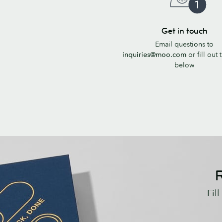
Get
Get in touch
in
Email questions to
touch
inquiries@moo.com
or fill out
below
R
Fil