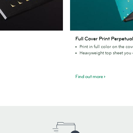
Full
Full Cover Print Perpetua
Cover
Print in full color on the co
Print
Heavyweight top sheet you c
Perpetual
Planner
Find out more