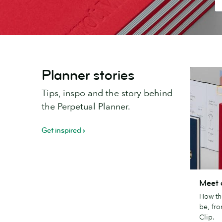
Planner stories
Tips, inspo and the story behind
the Perpetual Planner.
Get inspired
Meet
Meet 
our
How th
new
be, fro
weekly
Clip.