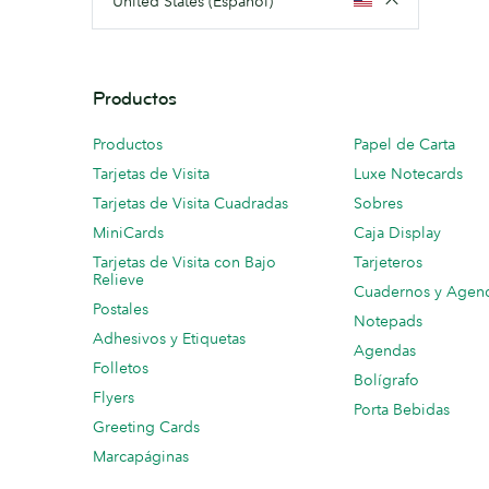
United States (Español)
Productos
Productos
Papel de Carta
Tarjetas de Visita
Luxe Notecards
Tarjetas de Visita Cuadradas
Sobres
MiniCards
Caja Display
Tarjetas de Visita con Bajo
Tarjeteros
Relieve
Cuadernos y Agen
Postales
Notepads
Adhesivos y Etiquetas
Agendas
Folletos
Bolígrafo
Flyers
Porta Bebidas
Greeting Cards
Marcapáginas