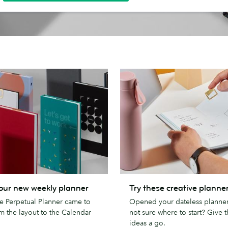
Try
our new weekly planner
Try these creative planner
these
e Perpetual Planner came to
Opened your dateless planne
creative
m the layout to the Calendar
not sure where to start? Give 
planner
ideas a go.