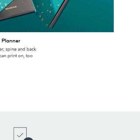
l Planner
ver, spine and back
an print on, too