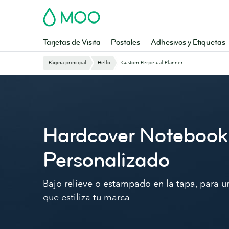
Saltar
MOO
al
contenido
principal
Tarjetas de Visita
Postales
Adhesivos y Etiquetas
Página principal
Hello
Custom Perpetual Planner
Hardcover Notebook 
Personalizado
Bajo relieve o estampado en la tapa, para 
que estiliza tu marca