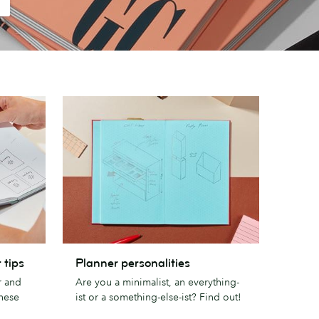
Planner
 tips
Planner personalities
personalities
r and
Are you a minimalist, an everything-
these
ist or a something-else-ist? Find out!