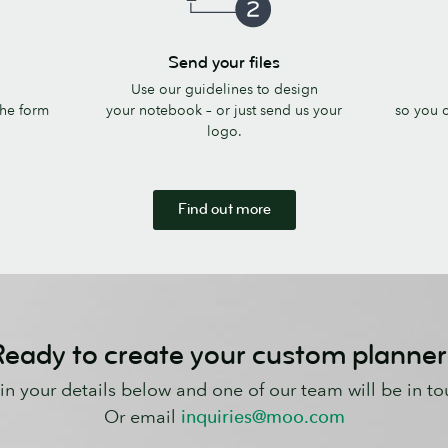
Send
Check
Send your files
your
it’s
Use our guidelines to design
files
perfect
 the form
your notebook – or just send us your
so you 
logo.
Find out more
eady to create your custom planne
l in your details below and one of our team will be in to
Or email
inquiries@moo.com