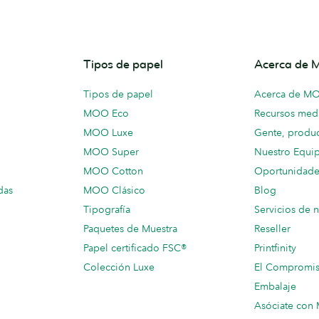
Tipos de papel
Acerca de
Tipos de papel
Acerca de M
MOO Eco
Recursos medi
MOO Luxe
Gente, produc
MOO Super
Nuestro Equi
MOO Cotton
Oportunidade
das
MOO Clásico
Blog
Tipografía
Servicios de 
Paquetes de Muestra
Reseller
Papel certificado FSC®
Printfinity
Colección Luxe
El Compromi
Embalaje
Asóciate co