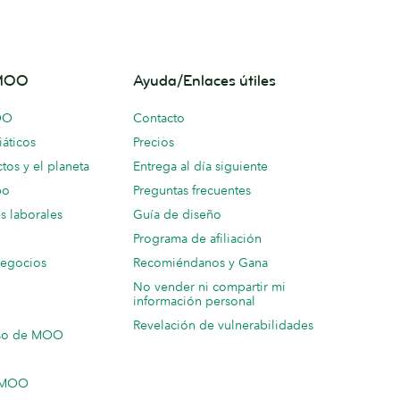
 MOO
Ayuda/Enlaces útiles
OO
Contacto
áticos
Precios
tos y el planeta
Entrega al día siguiente
po
Preguntas frecuentes
s laborales
Guía de diseño
Programa de afiliación
negocios
Recomiéndanos y Gana
No vender ni compartir mi
información personal
Revelación de vulnerabilidades
so de MOO
n MOO