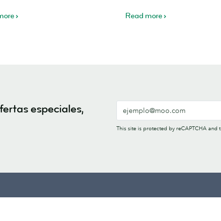
tips
more
Read more
fertas especiales,
This site is protected by reCAPTCHA and