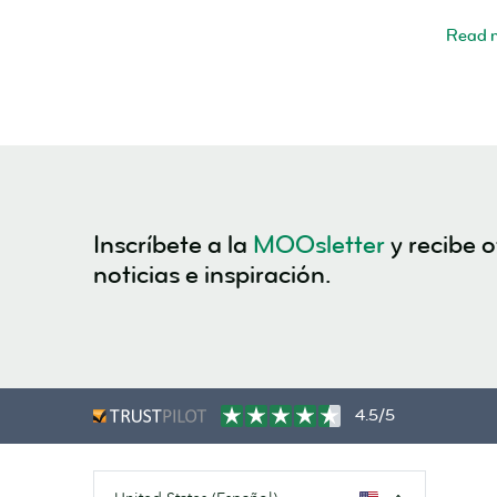
planner
Read 
Inscríbete a la
MOOsletter
y recibe o
noticias e inspiración.
4.5/5