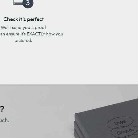
Check it’s perfect
We’ll send you a proof
can ensure it’s EXACTLY how you
pictured.
r?
uch.