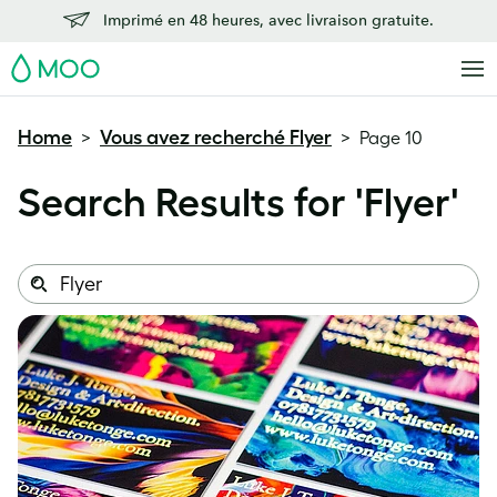
Imprimé en 48 heures, avec livraison gratuite.
MOO
Home
Vous avez recherché Flyer
>
>
Page 10
Search Results for '
Flyer
'
Search
Search
this
site: