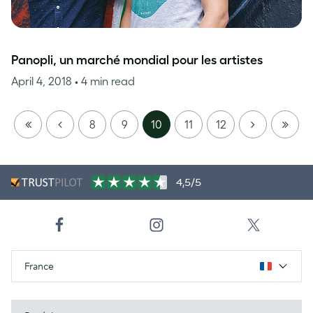
Panopli, un marché mondial pour les artistes
April 4, 2018
• 4 min read
FIRST
PREVIOUS
NEXT
LAST
8
9
10
11
12
PAGE
PAGE
4,5/5
France