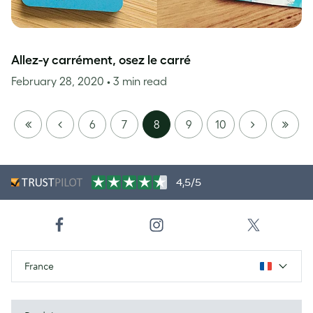
Allez-y carrément, osez le carré
February 28, 2020
• 3 min read
FIRST
PREVIOUS
NEXT
LAST
6
7
8
9
10
PAGE
PAGE
4,5/5
France