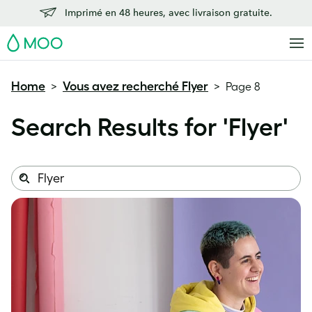
Imprimé en 48 heures, avec livraison gratuite.
MOO
Home
Vous avez recherché Flyer
>
>
Page 8
Search Results for '
Flyer
'
Search
Search
this
site: