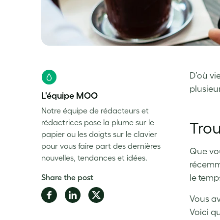
D’où vi
plusieur
L'équipe MOO
Notre équipe de rédacteurs et
rédactrices pose la plume sur le
Trou
papier ou les doigts sur le clavier
pour vous faire part des dernières
Que vou
nouvelles, tendances et idées.
récemme
Share the post
le temp
Share
Share
Share
Vous av
on
on
on
Voici q
Facebook
LinkedIn
Twitter